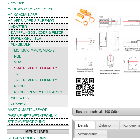
GEHÄUSE
HARDWARE (EINZELTEILE)
HF-KOAXIALKABEL
HF-VERBINDER & ZUBEHÖR
ADAPTER
DÄMPFUNGSGLIEDER & FILTER
POWER-SPLITTER
VERBINDER
MC, MCX, MMCX, MS-147, ...
FME
SMA
SMA, REVERSE POLARITY
TNC
TNC, REVERSE POLARITY
N-TYPE
N-TYPE, REVERSE POLARITY
WERKZEUG
ZUBEHÖR
MAST & MASTZUBEHÖR
Bestand: mehr als 100 Stück
PASSIVE NETZWERKTECHNIK
STROMVERSORGUNG
Details
Zubehör
Kunden-Ti
MEHR ÜBER...
Versandinfos
RETURN POLICY / RMA