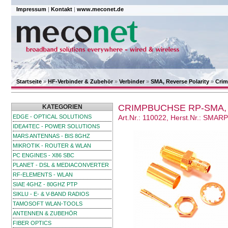
Impressum
|
Kontakt
|
www.meconet.de
Startseite
»
HF-Verbinder & Zubehör
»
Verbinder
»
SMA, Reverse Polarity
»
Crim
CRIMPBUCHSE RP-SMA, 
KATEGORIEN
EDGE - OPTICAL SOLUTIONS
Art.Nr.: 110022, Herst.Nr.: SMA
IDEA4TEC - POWER SOLUTIONS
MARS ANTENNAS - BIS 8GHZ
MIKROTIK - ROUTER & WLAN
PC ENGINES - X86 SBC
PLANET - DSL & MEDIACONVERTER
RF-ELEMENTS - WLAN
SIAE 4GHZ - 80GHZ PTP
SIKLU - E- & V-BAND RADIOS
TAMOSOFT WLAN-TOOLS
ANTENNEN & ZUBEHÖR
FIBER OPTICS