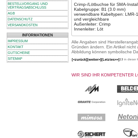
BESTELLVORGANG UND
Crimp-/Lötbuchse für SMA-Instal
VERTRAGSABSCHLUSS
Kabelgruppe: B1 (3.0 mm)
AGB
verwendbare Kabeltypen: LMR-
und vergleichbare
DATENSCHUTZ
Außenleiter: Crimp
VERSANDKOSTEN
Innenleiter: Löt
INFORMATIONEN
IMPRESSUM
Alle Angaben sind Herstelleranga
Gründen ändern. Ein Artikel nicht a
KONTAKT
Abbildung können symbolische Dar
GUTSCHEINE
SITEMAP
[<zurück]
[weiter>]
[Letztes>>]
13
in dieser 
WIR SIND IHR KOMPETENTER 