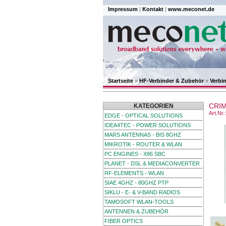
Impressum
|
Kontakt
|
www.meconet.de
Startseite
»
HF-Verbinder & Zubehör
»
Verbi
CRIM
KATEGORIEN
Art.Nr
EDGE - OPTICAL SOLUTIONS
IDEA4TEC - POWER SOLUTIONS
MARS ANTENNAS - BIS 8GHZ
MIKROTIK - ROUTER & WLAN
PC ENGINES - X86 SBC
PLANET - DSL & MEDIACONVERTER
RF-ELEMENTS - WLAN
SIAE 4GHZ - 80GHZ PTP
SIKLU - E- & V-BAND RADIOS
TAMOSOFT WLAN-TOOLS
ANTENNEN & ZUBEHÖR
FIBER OPTICS