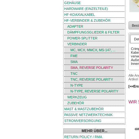
GEHÄUSE
HARDWARE (EINZELTEILE)
HF-KOAXIALKABEL
HF-VERBINDER & ZUBEHÖR
Best
ADAPTER
DÄMPFUNGSGLIEDER & FILTER
POWER-SPLITTER
Det
VERBINDER
Crimp
MC, MCX, MMCX, MS-147, ...
Kabe
FME
verw
Außen
SMA
Innen
SMA, REVERSE POLARITY
TNC
Alle A
Artikel
TNC, REVERSE POLARITY
N-TYPE
[<<Ers
N-TYPE, REVERSE POLARITY
WERKZEUG
WIR 
ZUBEHÖR
MAST & MASTZUBEHÖR
PASSIVE NETZWERKTECHNIK
STROMVERSORGUNG
MEHR ÜBER...
RETURN POLICY / RMA