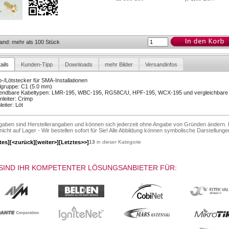
and: mehr als 100 Stück
ails
Kunden-Tipp
Downloads
mehr Bilder
Versandinfos
-/Lötstecker für SMA-Installationen
lgruppe: C1 (5.0 mm)
endbare Kabeltypen: LMR-195, WBC-195, RG58C/U, HPF-195, WCX-195 und vergleichbare
leiter: Crimp
leiter: Löt
ngaben sind Herstellerangaben und können sich jederzeit ohne Angabe von Gründen ändern. 
 nicht auf Lager - Wir bestellen sofort für Sie! Alle Abbildung können symbolische Darstellunge
tes]
[<zurück]
[weiter>]
[Letztes>>]
13
in dieser Kategorie
SIND IHR KOMPETENTER LÖSUNGSANBIETER FÜR: