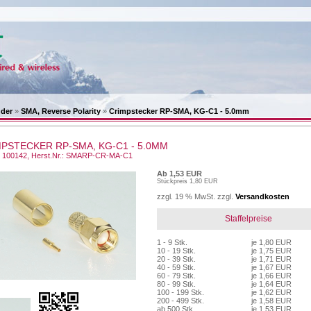
nder
»
SMA, Reverse Polarity
»
Crimpstecker RP-SMA, KG-C1 - 5.0mm
PSTECKER RP-SMA, KG-C1 - 5.0MM
.: 100142, Herst.Nr.: SMARP-CR-MA-C1
Ab 1,53 EUR
Stückpreis 1,80 EUR
zzgl. 19 % MwSt. zzgl.
Versandkosten
Staffelpreise
1 - 9 Stk.
je 1,80 EUR
10 - 19 Stk.
je 1,75 EUR
20 - 39 Stk.
je 1,71 EUR
40 - 59 Stk.
je 1,67 EUR
60 - 79 Stk.
je 1,66 EUR
80 - 99 Stk.
je 1,64 EUR
100 - 199 Stk.
je 1,62 EUR
200 - 499 Stk.
je 1,58 EUR
ab 500 Stk.
je 1,53 EUR