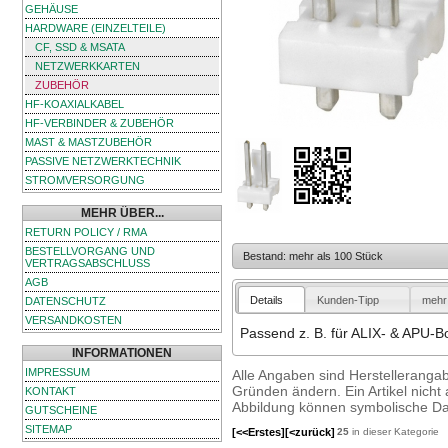
GEHÄUSE
HARDWARE (EINZELTEILE)
CF, SSD & MSATA
NETZWERKKARTEN
ZUBEHÖR
HF-KOAXIALKABEL
HF-VERBINDER & ZUBEHÖR
MAST & MASTZUBEHÖR
PASSIVE NETZWERKTECHNIK
STROMVERSORGUNG
MEHR ÜBER...
RETURN POLICY / RMA
BESTELLVORGANG UND
Bestand: mehr als 100 Stück
VERTRAGSABSCHLUSS
AGB
Details
Kunden-Tipp
mehr 
DATENSCHUTZ
VERSANDKOSTEN
Passend z. B. für ALIX- & APU-B
INFORMATIONEN
IMPRESSUM
Alle Angaben sind Herstelleranga
Gründen ändern. Ein Artikel nicht a
KONTAKT
Abbildung können symbolische Dar
GUTSCHEINE
SITEMAP
[<<Erstes]
[<zurück]
25
in dieser Kategorie