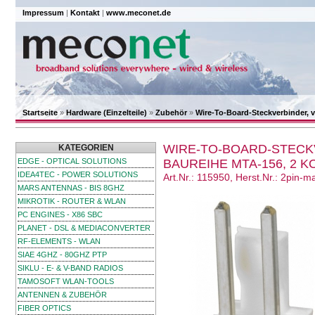
Impressum
|
Kontakt
|
www.meconet.de
Startseite
»
Hardware (Einzelteile)
»
Zubehör
»
Wire-To-Board-Steckverbinder, ve
WIRE-TO-BOARD-STECKV
KATEGORIEN
EDGE - OPTICAL SOLUTIONS
BAUREIHE MTA-156, 2 KO
IDEA4TEC - POWER SOLUTIONS
Art.Nr.: 115950, Herst.Nr.: 2pin-m
MARS ANTENNAS - BIS 8GHZ
MIKROTIK - ROUTER & WLAN
PC ENGINES - X86 SBC
PLANET - DSL & MEDIACONVERTER
RF-ELEMENTS - WLAN
SIAE 4GHZ - 80GHZ PTP
SIKLU - E- & V-BAND RADIOS
TAMOSOFT WLAN-TOOLS
ANTENNEN & ZUBEHÖR
FIBER OPTICS