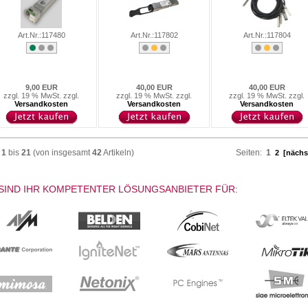
Art.Nr.:117480
Art.Nr.:117802
Art.Nr.:117804
9,00 EUR
40,00 EUR
40,00 EUR
zzgl. 19 % MwSt. zzgl.
zzgl. 19 % MwSt. zzgl.
zzgl. 19 % MwSt. zzgl.
Versandkosten
Versandkosten
Versandkosten
e
1
bis
21
(von insgesamt
42
Artikeln)
Seiten:
1
2
[nächs
SIND IHR KOMPETENTER LÖSUNGSANBIETER FÜR: