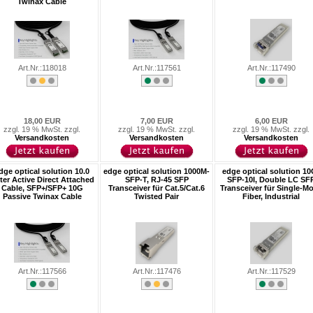
Twinax Cable
Art.Nr.:118018
Art.Nr.:117561
Art.Nr.:117490
18,00 EUR
7,00 EUR
6,00 EUR
zzgl. 19 % MwSt. zzgl.
zzgl. 19 % MwSt. zzgl.
zzgl. 19 % MwSt. zzgl.
Versandkosten
Versandkosten
Versandkosten
dge optical solution 10.0
edge optical solution 1000M-
edge optical solution 10
ter Active Direct Attached
SFP-T, RJ-45 SFP
SFP-10I, Double LC SF
Cable, SFP+/SFP+ 10G
Transceiver für Cat.5/Cat.6
Transceiver für Single-M
Passive Twinax Cable
Twisted Pair
Fiber, Industrial
Art.Nr.:117566
Art.Nr.:117476
Art.Nr.:117529