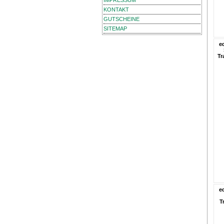
IMPRESSUM
KONTAKT
GUTSCHEINE
SITEMAP
e
Tr
e
T