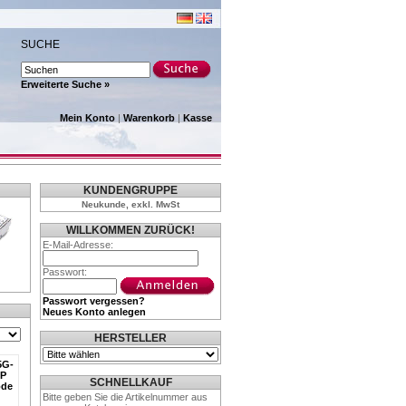
SUCHE
Erweiterte Suche »
Mein Konto
|
Warenkorb
|
Kasse
KUNDENGRUPPE
Neukunde, exkl. MwSt
WILLKOMMEN ZURÜCK!
E-Mail-Adresse:
Passwort:
Passwort vergessen?
Neues Konto anlegen
HERSTELLER
5G-
FP
SCHNELLKAUF
ode
Bitte geben Sie die Artikelnummer aus