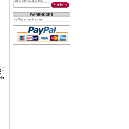
unserem Katalog ein.
WARENKORB
Ihr Warenkorb ist leer.
G-
P
ode