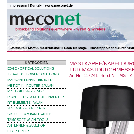
Impressum
|
Kontakt
|
www.meconet.de
Startseite
»
Mast & Mastzubehör
»
Dach Montage
»
Mastkappe/Kabeldurchführ
MASTKAPPE/KABELDUR
KATEGORIEN
EDGE - OPTICAL SOLUTIONS
FÜR MASTDURCHMESSE
IDEA4TEC - POWER SOLUTIONS
Art.Nr.: 117241, Herst.Nr.: MST
MARS ANTENNAS - BIS 8GHZ
MIKROTIK - ROUTER & WLAN
PC ENGINES - X86 SBC
PLANET - DSL & MEDIACONVERTER
RF-ELEMENTS - WLAN
SIAE 4GHZ - 80GHZ PTP
SIKLU - E- & V-BAND RADIOS
TAMOSOFT WLAN-TOOLS
ANTENNEN & ZUBEHÖR
FIBER OPTICS