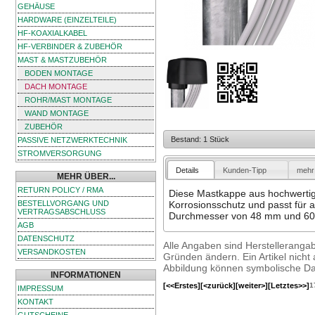
GEHÄUSE
HARDWARE (EINZELTEILE)
HF-KOAXIALKABEL
HF-VERBINDER & ZUBEHÖR
MAST & MASTZUBEHÖR
BODEN MONTAGE
DACH MONTAGE
ROHR/MAST MONTAGE
WAND MONTAGE
ZUBEHÖR
Bestand: 1 Stück
PASSIVE NETZWERKTECHNIK
STROMVERSORGUNG
Details
Kunden-Tipp
mehr 
MEHR ÜBER...
RETURN POLICY / RMA
Diese Mastkappe aus hochwertige
BESTELLVORGANG UND
Korrosionsschutz und passt für 
VERTRAGSABSCHLUSS
Durchmesser von 48 mm und 6
AGB
DATENSCHUTZ
Alle Angaben sind Herstelleranga
VERSANDKOSTEN
Gründen ändern. Ein Artikel nicht a
Abbildung können symbolische Dar
INFORMATIONEN
[<<Erstes]
[<zurück]
[weiter>]
[Letztes>>]
1
IMPRESSUM
KONTAKT