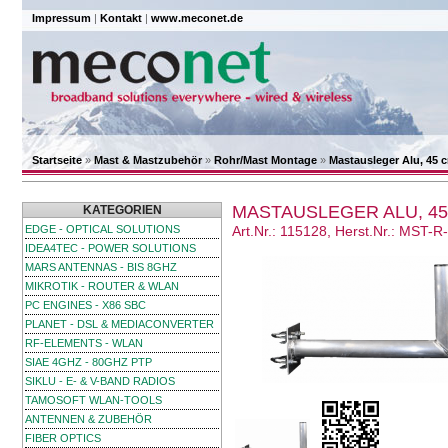
Impressum
|
Kontakt
|
www.meconet.de
Startseite
»
Mast & Mastzubehör
»
Rohr/Mast Montage
»
Mastausleger Alu, 45 
MASTAUSLEGER ALU, 4
KATEGORIEN
EDGE - OPTICAL SOLUTIONS
Art.Nr.: 115128, Herst.Nr.: MST-
IDEA4TEC - POWER SOLUTIONS
MARS ANTENNAS - BIS 8GHZ
MIKROTIK - ROUTER & WLAN
PC ENGINES - X86 SBC
PLANET - DSL & MEDIACONVERTER
RF-ELEMENTS - WLAN
SIAE 4GHZ - 80GHZ PTP
SIKLU - E- & V-BAND RADIOS
TAMOSOFT WLAN-TOOLS
ANTENNEN & ZUBEHÖR
FIBER OPTICS