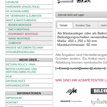
GEHÄUSE
HARDWARE (EINZELTEILE)
HF-KOAXIALKABEL
Derzeit nicht auf Lager
HF-VERBINDER & ZUBEHÖR
MAST & MASTZUBEHÖR
BODEN MONTAGE
Details
Kunden-Tipp
mehr 
DACH MONTAGE
Als Mastausleger oder als Balko
ROHR/MAST MONTAGE
Befestigungsschellen verwendba
WAND MONTAGE
Maße: 450 x 250 x 50 mm
ZUBEHÖR
Mastdurchmesser: 50 mm
PASSIVE NETZWERKTECHNIK
STROMVERSORGUNG
Alle Angaben sind Herstelleranga
Gründen ändern. Ein Artikel nicht a
MEHR ÜBER...
Abbildung können symbolische Dar
RETURN POLICY / RMA
[<<Erstes]
[<zurück]
[weiter>]
[Letztes>>]
6
BESTELLVORGANG UND
VERTRAGSABSCHLUSS
AGB
WIR SIND IHR KOMPETENTER 
DATENSCHUTZ
VERSANDKOSTEN
INFORMATIONEN
IMPRESSUM
KONTAKT