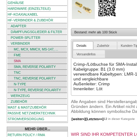
GEHÄUSE
HARDWARE (EINZELTEILE)
HF-KOAXIALKABEL
HF-VERBINDER & ZUBEHÖR
ADAPTER
DÄMPFUNGSGLIEDER & FILTER
Bestand: mehr als 100 Stück
POWER-SPLITTER
VERBINDER
Details
Zubehör
Kunden-Ti
MC, MCX, MMCX, MS-147, ...
Versandinfos
FME
SMA
Crimp-/Lötbuchse für SMA-Instal
SMA, REVERSE POLARITY
Kabelgruppe: B1 (3.0 mm)
TNC
verwendbare Kabeltypen: LMR-
TNC, REVERSE POLARITY
und vergleichbare
Außenleiter: Crimp
N-TYPE
Innenleiter: Löt
N-TYPE, REVERSE POLARITY
WERKZEUG
Alle Angaben sind Herstelleranga
ZUBEHÖR
Gründen ändern. Ein Artikel nicht a
MAST & MASTZUBEHÖR
Abbildung können symbolische Dar
PASSIVE NETZWERKTECHNIK
[weiter>]
[Letztes>>]
12
in dieser Kategorie
STROMVERSORGUNG
MEHR ÜBER...
WIR SIND IHR KOMPETENTER 
RETURN POLICY / RMA