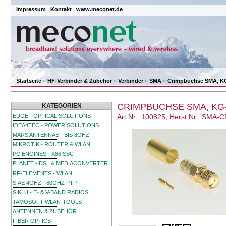
Impressum
|
Kontakt
|
www.meconet.de
Startseite
»
HF-Verbinder & Zubehör
»
Verbinder
»
SMA
»
Crimpbuchse SMA, K
CRIMPBUCHSE SMA, KG-
KATEGORIEN
EDGE - OPTICAL SOLUTIONS
Art.Nr.: 100825, Herst.Nr.: SMA-
IDEA4TEC - POWER SOLUTIONS
MARS ANTENNAS - BIS 8GHZ
MIKROTIK - ROUTER & WLAN
PC ENGINES - X86 SBC
PLANET - DSL & MEDIACONVERTER
RF-ELEMENTS - WLAN
SIAE 4GHZ - 80GHZ PTP
SIKLU - E- & V-BAND RADIOS
TAMOSOFT WLAN-TOOLS
ANTENNEN & ZUBEHÖR
FIBER OPTICS