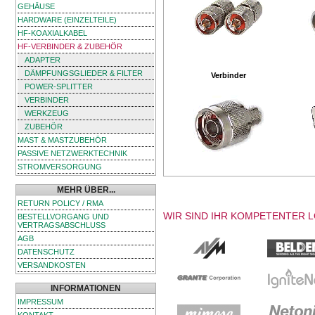
GEHÄUSE
HARDWARE (EINZELTEILE)
HF-KOAXIALKABEL
HF-VERBINDER & ZUBEHÖR
ADAPTER
DÄMPFUNGSGLIEDER & FILTER
Verbinder
POWER-SPLITTER
VERBINDER
WERKZEUG
ZUBEHÖR
MAST & MASTZUBEHÖR
PASSIVE NETZWERKTECHNIK
STROMVERSORGUNG
MEHR ÜBER...
RETURN POLICY / RMA
WIR SIND IHR KOMPETENTER 
BESTELLVORGANG UND
VERTRAGSABSCHLUSS
AGB
DATENSCHUTZ
VERSANDKOSTEN
INFORMATIONEN
IMPRESSUM