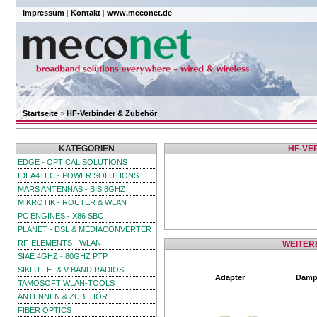
Impressum
|
Kontakt
|
www.meconet.de
Startseite
»
HF-Verbinder & Zubehör
KATEGORIEN
HF-VE
EDGE - OPTICAL SOLUTIONS
IDEA4TEC - POWER SOLUTIONS
MARS ANTENNAS - BIS 8GHZ
MIKROTIK - ROUTER & WLAN
PC ENGINES - X86 SBC
PLANET - DSL & MEDIACONVERTER
RF-ELEMENTS - WLAN
WEITER
SIAE 4GHZ - 80GHZ PTP
SIKLU - E- & V-BAND RADIOS
Adapter
Dämpf
TAMOSOFT WLAN-TOOLS
ANTENNEN & ZUBEHÖR
FIBER OPTICS