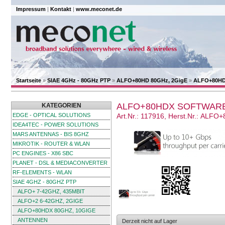
Impressum
|
Kontakt
|
www.meconet.de
Startseite
»
SIAE 4GHz - 80GHz PTP
»
ALFO+80HD 80GHz, 2GigE
»
ALFO+80HDx
ALFO+80HDX SOFTWARE-
KATEGORIEN
EDGE - OPTICAL SOLUTIONS
Art.Nr.: 117916, Herst.Nr.: ALFO
IDEA4TEC - POWER SOLUTIONS
MARS ANTENNAS - BIS 8GHZ
MIKROTIK - ROUTER & WLAN
PC ENGINES - X86 SBC
PLANET - DSL & MEDIACONVERTER
RF-ELEMENTS - WLAN
SIAE 4GHZ - 80GHZ PTP
ALFO+ 7-42GHZ, 435MBIT
ALFO+2 6-42GHZ, 2GIGE
ALFO+80HDX 80GHZ, 10GIGE
ANTENNEN
Derzeit nicht auf Lager