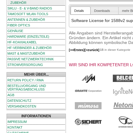
ZUBEHÖR
SIKLU - E- & V-BAND RADIOS
Details
Downloads
mehr Bi
TAMOSOFT WLAN-TOOLS
ANTENNEN & ZUBEHÖR
Software License for 1588v2 sup
FIBER OPTICS
GEHÄUSE
Alle Angaben sind Herstelleranga
HARDWARE (EINZELTEILE)
Gründen ändern. Ein Artikel nicht a
Abbildung können symbolische Dar
HF-KOAXIALKABEL
HF-VERBINDER & ZUBEHÖR
[<<Erstes]
[<zurück]
15
in dieser Kategorie
MAST & MASTZUBEHÖR
PASSIVE NETZWERKTECHNIK
WIR SIND IHR KOMPETENTER 
STROMVERSORGUNG
MEHR ÜBER...
RETURN POLICY / RMA
BESTELLVORGANG UND
VERTRAGSABSCHLUSS
AGB
DATENSCHUTZ
VERSANDKOSTEN
INFORMATIONEN
IMPRESSUM
KONTAKT