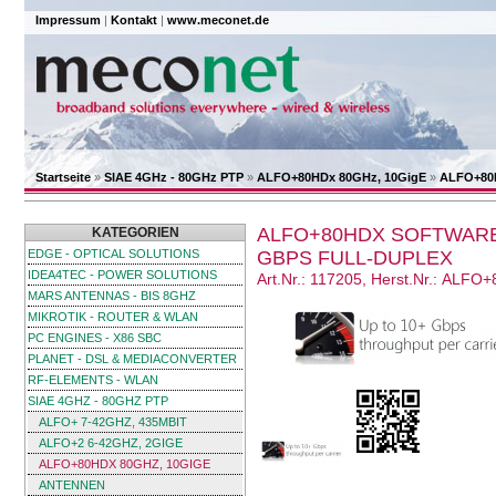
Impressum
|
Kontakt
|
www.meconet.de
Startseite
»
SIAE 4GHz - 80GHz PTP
»
ALFO+80HDx 80GHz, 10GigE
»
ALFO+80H
ALFO+80HDX SOFTWARE-
KATEGORIEN
EDGE - OPTICAL SOLUTIONS
GBPS FULL-DUPLEX
IDEA4TEC - POWER SOLUTIONS
Art.Nr.: 117205, Herst.Nr.: ALF
MARS ANTENNAS - BIS 8GHZ
MIKROTIK - ROUTER & WLAN
PC ENGINES - X86 SBC
PLANET - DSL & MEDIACONVERTER
RF-ELEMENTS - WLAN
SIAE 4GHZ - 80GHZ PTP
ALFO+ 7-42GHZ, 435MBIT
ALFO+2 6-42GHZ, 2GIGE
ALFO+80HDX 80GHZ, 10GIGE
ANTENNEN