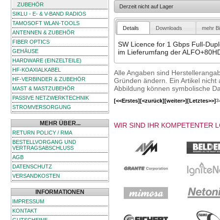
ZUBEHÖR
Derzeit nicht auf Lager
SIKLU - E- & V-BAND RADIOS
TAMOSOFT WLAN-TOOLS
Details
Downloads
mehr Bi
ANTENNEN & ZUBEHÖR
FIBER OPTICS
SW Licence for 1 Gbps Full-Dup
GEHÄUSE
im Lieferumfang der ALFO+80HD
HARDWARE (EINZELTEILE)
HF-KOAXIALKABEL
Alle Angaben sind Herstelleranga
HF-VERBINDER & ZUBEHÖR
Gründen ändern. Ein Artikel nicht a
Abbildung können symbolische Dar
MAST & MASTZUBEHÖR
PASSIVE NETZWERKTECHNIK
[<<Erstes]
[<zurück]
[weiter>]
[Letztes>>]
3
STROMVERSORGUNG
MEHR ÜBER...
WIR SIND IHR KOMPETENTER 
RETURN POLICY / RMA
BESTELLVORGANG UND
VERTRAGSABSCHLUSS
AGB
DATENSCHUTZ
VERSANDKOSTEN
INFORMATIONEN
IMPRESSUM
KONTAKT