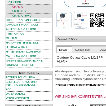
ZUBEHÖR
FÜR ALFO+
FÜR ALFO+2
FÜR ALFO+80HD
SIKLU - E- & V-BAND RADIOS
TAMOSOFT WLAN-TOOLS
ANTENNEN & ZUBEHÖR
FIBER OPTICS
GEHÄUSE
Bestand: 2 Stück
HARDWARE (EINZELTEILE)
HF-KOAXIALKABEL
Details
Kunden-Tipp
Down
HF-VERBINDER & ZUBEHÖR
MAST & MASTZUBEHÖR
Outdoor Optical Cable LC/SFP - 
PASSIVE NETZWERKTECHNIK
ALFO+
STROMVERSORGUNG
Alle Angaben sind Herstelleranga
MEHR ÜBER...
Gründen ändern. Ein Artikel nicht a
RETURN POLICY / RMA
Abbildung können symbolische Dar
BESTELLVORGANG UND
[<<Erstes]
[<zurück]
[weiter>]
[Letztes>>]
1
VERTRAGSABSCHLUSS
AGB
DATENSCHUTZ
WIR SIND IHR KOMPETENTER 
VERSANDKOSTEN