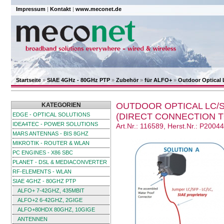
Impressum
|
Kontakt
|
www.meconet.de
Startseite
»
SIAE 4GHz - 80GHz PTP
»
Zubehör
»
für ALFO+
»
Outdoor Optical 
OUTDOOR OPTICAL LC/SF
KATEGORIEN
EDGE - OPTICAL SOLUTIONS
(DIRECT CONNECTION T
IDEA4TEC - POWER SOLUTIONS
Art.Nr.: 116589, Herst.Nr.: P20044
MARS ANTENNAS - BIS 8GHZ
MIKROTIK - ROUTER & WLAN
PC ENGINES - X86 SBC
PLANET - DSL & MEDIACONVERTER
RF-ELEMENTS - WLAN
SIAE 4GHZ - 80GHZ PTP
ALFO+ 7-42GHZ, 435MBIT
ALFO+2 6-42GHZ, 2GIGE
ALFO+80HDX 80GHZ, 10GIGE
ANTENNEN