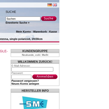
SUCHE
Erweiterte Suche »
Mein Konto
|
Warenkorb
|
Kasse
enna, single-polarized, 1ft/30cm
GLE-
KUNDENGRUPPE
Neukunde, exkl. MwSt
WILLKOMMEN ZURÜCK!
E-Mail-Adresse:
Passwort:
Passwort vergessen?
Neues Konto anlegen
HERSTELLER INFO