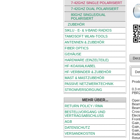
7-42GHZ SINGLE POLARISIERT
7-42GHZ DUAL POLARISIERT
80GHZ SINGLE/DUAL
POLARISIERT
ZUBEHÖR
SIKLU - E- & V-BAND RADIOS
TAMOSOFT WLAN-TOOLS
ANTENNEN & ZUBEHÖR
FIBER OPTICS
GEHÄUSE
Derz
HARDWARE (EINZELTEILE)
HF-KOAXIALKABEL
Det
HF-VERBINDER & ZUBEHÖR
MAST & MASTZUBEHÖR
Produ
PASSIVE NETZWERKTECHNIK
0.3 m
STROMVERSORGUNG
PBR22
MEHR ÜBER...
Oper
Beamw
RETURN POLICY / RMA
Beamw
Cross
BESTELLVORGANG UND
Elect
VERTRAGSABSCHLUSS
Front
AGB
Gain,
Gain,
DATENSCHUTZ
Gain,
VERSANDKOSTEN
Radia
Retur