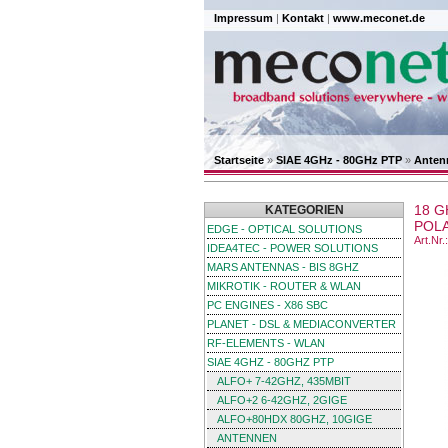
Impressum
|
Kontakt
|
www.meconet.de
Startseite
»
SIAE 4GHz - 80GHz PTP
»
Anten
18 G
KATEGORIEN
POLA
EDGE - OPTICAL SOLUTIONS
Art.Nr
IDEA4TEC - POWER SOLUTIONS
MARS ANTENNAS - BIS 8GHZ
MIKROTIK - ROUTER & WLAN
PC ENGINES - X86 SBC
PLANET - DSL & MEDIACONVERTER
RF-ELEMENTS - WLAN
SIAE 4GHZ - 80GHZ PTP
ALFO+ 7-42GHZ, 435MBIT
ALFO+2 6-42GHZ, 2GIGE
ALFO+80HDX 80GHZ, 10GIGE
ANTENNEN