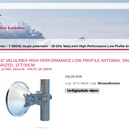
nen
»
7-42GHz single polarisiert
»
18 GHz ValuLine® High Performance Low Profile Ant
HZ VALULINE® HIGH PERFORMANCE LOW PROFILE ANTENNA, SIN
RIZED, 1FT/30CM
.: 117665, Herst.Nr.: VHLP1-18-2WH/F
156,00 EUR
zzgl. 19 % MwSt. zzgl.
Versandkosten