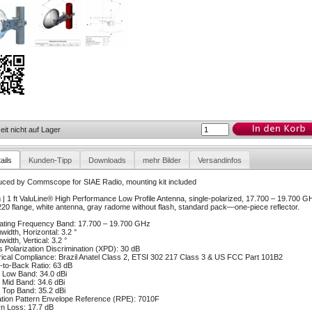
eit nicht auf Lager
ails
Kunden-Tipp
Downloads
mehr Bilder
Versandinfos
ced by Commscope for SIAE Radio, mounting kit included
 | 1 ft ValuLine® High Performance Low Profile Antenna, single-polarized, 17.700 – 19.700 G
0 flange, white antenna, gray radome without flash, standard pack—one-piece reflector.
ating Frequency Band: 17.700 – 19.700 GHz
idth, Horizontal: 3.2 °
idth, Vertical: 3.2 °
 Polarization Discrimination (XPD): 30 dB
rical Compliance: Brazil Anatel Class 2, ETSI 302 217 Class 3 & US FCC Part 101B2
-to-Back Ratio: 63 dB
 Low Band: 34.0 dBi
 Mid Band: 34.6 dBi
 Top Band: 35.2 dBi
tion Pattern Envelope Reference (RPE): 7010F
n Loss: 17.7 dB