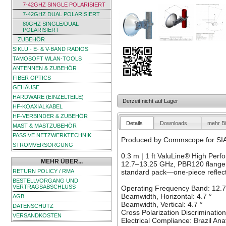
7-42GHZ SINGLE POLARISIERT
7-42GHZ DUAL POLARISIERT
80GHZ SINGLE/DUAL
POLARISIERT
ZUBEHÖR
SIKLU - E- & V-BAND RADIOS
TAMOSOFT WLAN-TOOLS
ANTENNEN & ZUBEHÖR
FIBER OPTICS
GEHÄUSE
HARDWARE (EINZELTEILE)
Derzeit nicht auf Lager
HF-KOAXIALKABEL
HF-VERBINDER & ZUBEHÖR
Details
Downloads
mehr Bi
MAST & MASTZUBEHÖR
PASSIVE NETZWERKTECHNIK
Produced by Commscope for SIAE
STROMVERSORGUNG
0.3 m | 1 ft ValuLine® High Perf
MEHR ÜBER...
12.7–13.25 GHz, PBR120 flange, 
RETURN POLICY / RMA
standard pack—one-piece reflect
BESTELLVORGANG UND
VERTRAGSABSCHLUSS
Operating Frequency Band: 12.
Beamwidth, Horizontal: 4.7 °
AGB
Beamwidth, Vertical: 4.7 °
DATENSCHUTZ
Cross Polarization Discriminatio
VERSANDKOSTEN
Electrical Compliance: Brazil An