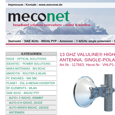
Impressum
|
Kontakt
|
www.meconet.de
Startseite
»
SIAE 4GHz - 80GHz PTP
»
Antennen
»
7-42GHz single polarisiert
»
13 GHZ VALULINE® HI
KATEGORIEN
EDGE - OPTICAL SOLUTIONS
ANTENNA, SINGLE-POLA
IDEA4TEC - POWER SOLUTIONS
Art.Nr.: 117663, Herst.Nr.: VHLP
MARS ANTENNAS - BIS 8GHZ
MIKROTIK - ROUTER & WLAN
PC ENGINES - X86 SBC
PLANET - DSL & MEDIACONVERTER
RF-ELEMENTS - WLAN
SIAE 4GHZ - 80GHZ PTP
ALFO+ 7-42GHZ, 435MBIT
ALFO+2 6-42GHZ, 2GIGE
ALFO+80HDX 80GHZ, 10GIGE
ANTENNEN