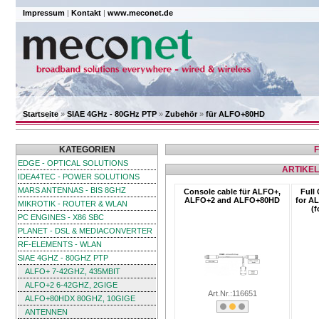
Impressum
|
Kontakt
|
www.meconet.de
Startseite
»
SIAE 4GHz - 80GHz PTP
»
Zubehör
»
für ALFO+80HD
KATEGORIEN
EDGE - OPTICAL SOLUTIONS
ARTIKEL
IDEA4TEC - POWER SOLUTIONS
MARS ANTENNAS - BIS 8GHZ
Console cable für ALFO+,
Full
ALFO+2 and ALFO+80HD
for A
MIKROTIK - ROUTER & WLAN
(f
PC ENGINES - X86 SBC
PLANET - DSL & MEDIACONVERTER
RF-ELEMENTS - WLAN
SIAE 4GHZ - 80GHZ PTP
ALFO+ 7-42GHZ, 435MBIT
ALFO+2 6-42GHZ, 2GIGE
Art.Nr.:116651
ALFO+80HDX 80GHZ, 10GIGE
ANTENNEN