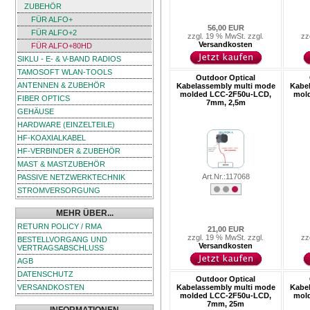
ZUBEHÖR
FÜR ALFO+
56,00 EUR
FÜR ALFO+2
zzgl. 19 % MwSt. zzgl.
zz
Versandkosten
FÜR ALFO+80HD
SIKLU - E- & V-BAND RADIOS
TAMOSOFT WLAN-TOOLS
Outdoor Optical
ANTENNEN & ZUBEHÖR
Kabelassembly multi mode
Kabe
molded LCC-2F50u-LCD,
mol
FIBER OPTICS
7mm, 2,5m
GEHÄUSE
HARDWARE (EINZELTEILE)
HF-KOAXIALKABEL
HF-VERBINDER & ZUBEHÖR
MAST & MASTZUBEHÖR
Art.Nr.:117068
PASSIVE NETZWERKTECHNIK
STROMVERSORGUNG
MEHR ÜBER...
RETURN POLICY / RMA
21,00 EUR
zzgl. 19 % MwSt. zzgl.
zz
BESTELLVORGANG UND
Versandkosten
VERTRAGSABSCHLUSS
AGB
DATENSCHUTZ
Outdoor Optical
VERSANDKOSTEN
Kabelassembly multi mode
Kabe
molded LCC-2F50u-LCD,
mol
7mm, 25m