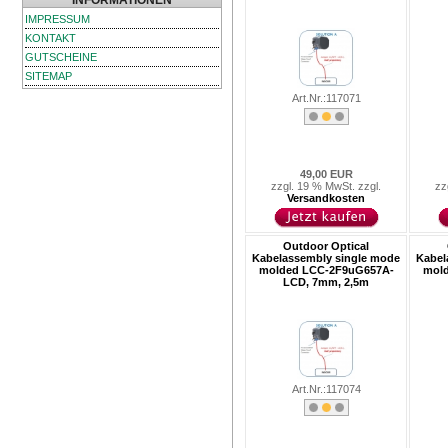
INFORMATIONEN
IMPRESSUM
KONTAKT
GUTSCHEINE
SITEMAP
Art.Nr.:117071
49,00 EUR
zzgl. 19 % MwSt. zzgl.
zz
Versandkosten
Outdoor Optical
Kabelassembly single mode
Kabel
molded LCC-2F9uG657A-
mol
LCD, 7mm, 2,5m
Art.Nr.:117074