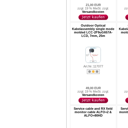
21,00 EUR
zzgl. 19 % MwSt. zzgl.
zz
Versandkosten
Outdoor Optical
Kabelassembly single mode
Kabel
molded LCC-2F9uG657A-
mol
LCD, 7mm, 25m
Art.Nr.:117077
49,00 EUR
zzgl. 19 % MwSt. zzgl.
zz
Versandkosten
Service cable and RX field
Serv
monitor cable ALFO+2 &
monit
ALFO+80HD