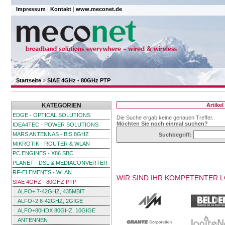
Impressum
|
Kontakt
|
www.meconet.de
Startseite
»
SIAE 4GHz - 80GHz PTP
KATEGORIEN
Artike
EDGE - OPTICAL SOLUTIONS
Die Suche ergab keine genauen Treffer.
Möchten Sie noch einmal suchen?
IDEA4TEC - POWER SOLUTIONS
MARS ANTENNAS - BIS 8GHZ
Suchbegriff:
MIKROTIK - ROUTER & WLAN
PC ENGINES - X86 SBC
PLANET - DSL & MEDIACONVERTER
RF-ELEMENTS - WLAN
WIR SIND IHR KOMPETENTER 
SIAE 4GHZ - 80GHZ PTP
ALFO+ 7-42GHZ, 435MBIT
ALFO+2 6-42GHZ, 2GIGE
ALFO+80HDX 80GHZ, 10GIGE
ANTENNEN