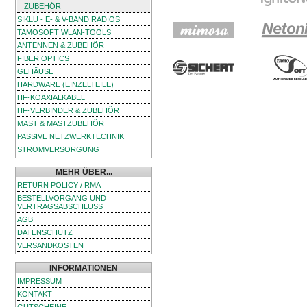
ZUBEHÖR
SIKLU - E- & V-BAND RADIOS
TAMOSOFT WLAN-TOOLS
ANTENNEN & ZUBEHÖR
FIBER OPTICS
GEHÄUSE
HARDWARE (EINZELTEILE)
HF-KOAXIALKABEL
HF-VERBINDER & ZUBEHÖR
MAST & MASTZUBEHÖR
PASSIVE NETZWERKTECHNIK
STROMVERSORGUNG
MEHR ÜBER...
RETURN POLICY / RMA
BESTELLVORGANG UND
VERTRAGSABSCHLUSS
AGB
DATENSCHUTZ
VERSANDKOSTEN
INFORMATIONEN
IMPRESSUM
KONTAKT