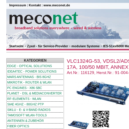
Impressum
|
Kontakt
|
www.meconet.de
Startseite
»
Zyxel - für Service-Provider
»
modulare Systeme
»
IES-51xx/6000 M
VLC1324G-53, VDSL2/AD
KATEGORIEN
EDGE - OPTICAL SOLUTIONS
17A, 100/50 MBIT, ANNEX
IDEA4TEC - POWER SOLUTIONS
Art.Nr.: 116129, Herst.Nr.: 91-00
MARS ANTENNAS - BIS 8GHZ
MIKROTIK - ROUTER & WLAN
PC ENGINES - X86 SBC
PLANET - DSL & MEDIACONVERTER
RF-ELEMENTS - WLAN
SIAE 4GHZ - 80GHZ PTP
SIKLU - E- & V-BAND RADIOS
TAMOSOFT WLAN-TOOLS
ANTENNEN & ZUBEHÖR
FIBER OPTICS