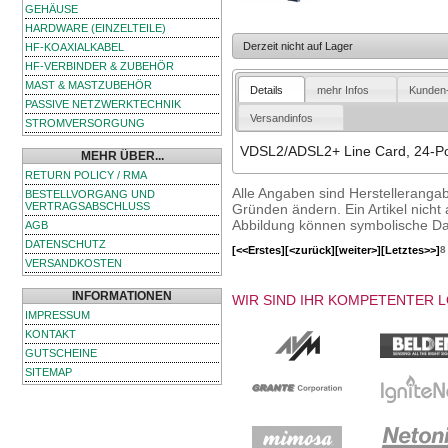
GEHÄUSE
HARDWARE (EINZELTEILE)
Derzeit nicht auf Lager
HF-KOAXIALKABEL
HF-VERBINDER & ZUBEHÖR
MAST & MASTZUBEHÖR
Details
mehr Infos
Kunden
PASSIVE NETZWERKTECHNIK
Versandinfos
STROMVERSORGUNG
VDSL2/ADSL2+ Line Card, 24-Port
MEHR ÜBER...
RETURN POLICY / RMA
Alle Angaben sind Herstelleranga
BESTELLVORGANG UND
VERTRAGSABSCHLUSS
Gründen ändern. Ein Artikel nicht a
Abbildung können symbolische Dar
AGB
DATENSCHUTZ
[<<Erstes]
[<zurück]
[weiter>]
[Letztes>>]
8
VERSANDKOSTEN
INFORMATIONEN
WIR SIND IHR KOMPETENTER 
IMPRESSUM
KONTAKT
GUTSCHEINE
SITEMAP