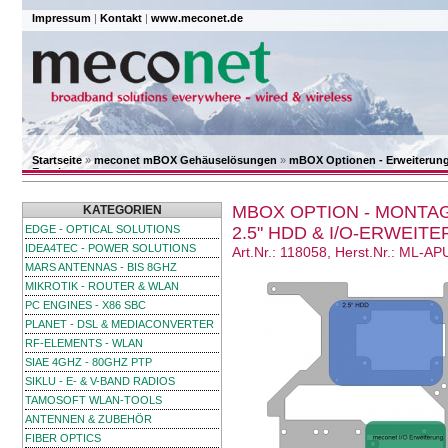
Impressum
|
Kontakt
|
www.meconet.de
Startseite
»
meconet mBOX Gehäuselösungen
»
mBOX Optionen - Erweiterung
Erweiterung
MBOX OPTION - MONTAG
KATEGORIEN
EDGE - OPTICAL SOLUTIONS
2.5" HDD & I/O-ERWEIT
IDEA4TEC - POWER SOLUTIONS
Art.Nr.: 118058, Herst.Nr.: ML-AP
MARS ANTENNAS - BIS 8GHZ
MIKROTIK - ROUTER & WLAN
PC ENGINES - X86 SBC
PLANET - DSL & MEDIACONVERTER
RF-ELEMENTS - WLAN
SIAE 4GHZ - 80GHZ PTP
SIKLU - E- & V-BAND RADIOS
TAMOSOFT WLAN-TOOLS
ANTENNEN & ZUBEHÖR
FIBER OPTICS