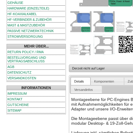
GEHÄUSE
HARDWARE (EINZELTEILE)
HF-KOAXIALKABEL
HF-VERBINDER & ZUBEHÖR
MAST & MASTZUBEHÖR
PASSIVE NETZWERKTECHNIK
STROMVERSORGUNG
MEHR ÜBER...
RETURN POLICY / RMA
BESTELLVORGANG UND
VERTRAGSABSCHLUSS
AGB
Derzeit nicht auf Lager
DATENSCHUTZ
VERSANDKOSTEN
Details
Komponenten
Zub
INFORMATIONEN
Versandinfos
IMPRESSUM
Montageebene für PC-Engines B
KONTAKT
mit Aufnahmemöglichkeiten für 
GUTSCHEINE
Adapter und unsere I/O-Erweiter
SITEMAP
Die Montageebene passt über d
modular Desktop- & 19-Zoll-Ge
Lieferung inkl. sämtlichen Befe