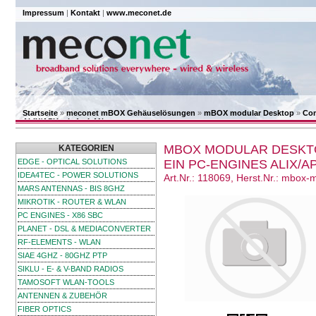
Impressum
|
Kontakt
|
www.meconet.de
Startseite
»
meconet mBOX Gehäuselösungen
»
mBOX modular Desktop
»
Com
ALIX/APU mit 4 x LAN
MBOX MODULAR DESKTOP
KATEGORIEN
EDGE - OPTICAL SOLUTIONS
EIN PC-ENGINES ALIX/AP
IDEA4TEC - POWER SOLUTIONS
Art.Nr.: 118069, Herst.Nr.: mbo
MARS ANTENNAS - BIS 8GHZ
MIKROTIK - ROUTER & WLAN
PC ENGINES - X86 SBC
PLANET - DSL & MEDIACONVERTER
RF-ELEMENTS - WLAN
SIAE 4GHZ - 80GHZ PTP
SIKLU - E- & V-BAND RADIOS
TAMOSOFT WLAN-TOOLS
ANTENNEN & ZUBEHÖR
FIBER OPTICS