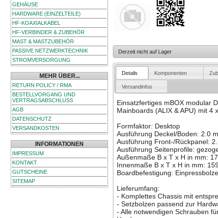
GEHÄUSE
HARDWARE (EINZELTEILE)
HF-KOAXIALKABEL
HF-VERBINDER & ZUBEHÖR
MAST & MASTZUBEHÖR
PASSIVE NETZWERKTECHNIK
Derzeit nicht auf Lager
STROMVERSORGUNG
Details
Komponenten
Zub
MEHR ÜBER...
RETURN POLICY / RMA
Versandinfos
BESTELLVORGANG UND
VERTRAGSABSCHLUSS
Einsatzfertiges mBOX modular D
AGB
Mainboards (ALIX & APU) mit 4 x
DATENSCHUTZ
Formfaktor: Desktop
VERSANDKOSTEN
Ausführung Deckel/Boden: 2.0 m
Ausführung Front-/Rückpanel: 2.
INFORMATIONEN
Ausführung Seitenprofile: gezoge
IMPRESSUM
Außenmaße B x T x H in mm: 173
KONTAKT
Innenmaße B x T x H in mm: 159
GUTSCHEINE
Boardbefestigung: Einpressbolz
SITEMAP
Lieferumfang:
- Komplettes Chassis mit entsp
- Setzbolzen passend zur Hardw
- Alle notwendigen Schrauben f