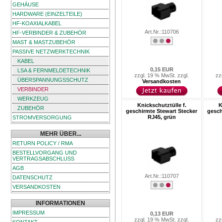
GEHÄUSE
HARDWARE (EINZELTEILE)
HF-KOAXIALKABEL
Art.Nr.:110706
HF-VERBINDER & ZUBEHÖR
MAST & MASTZUBEHÖR
PASSIVE NETZWERKTECHNIK
KABEL
0,15 EUR
LSA & FERNMELDETECHNIK
zzgl. 19 % MwSt. zzgl.
zz
ÜBERSPANNUNGSSCHUTZ
Versandkosten
VERBINDER
WERKZEUG
Knickschutztülle f.
K
ZUBEHÖR
geschirmte Stewart Stecker
gesch
RJ45, grün
STROMVERSORGUNG
MEHR ÜBER...
RETURN POLICY / RMA
BESTELLVORGANG UND
VERTRAGSABSCHLUSS
AGB
Art.Nr.:110707
DATENSCHUTZ
VERSANDKOSTEN
INFORMATIONEN
IMPRESSUM
0,13 EUR
zzgl. 19 % MwSt. zzgl.
zz