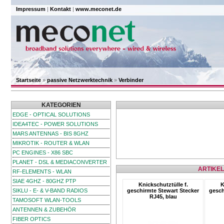
Impressum
|
Kontakt
|
www.meconet.de
Startseite
»
passive Netzwerktechnik
»
Verbinder
KATEGORIEN
EDGE - OPTICAL SOLUTIONS
IDEA4TEC - POWER SOLUTIONS
MARS ANTENNAS - BIS 8GHZ
MIKROTIK - ROUTER & WLAN
PC ENGINES - X86 SBC
PLANET - DSL & MEDIACONVERTER
ARTIKEL
RF-ELEMENTS - WLAN
SIAE 4GHZ - 80GHZ PTP
Knickschutztülle f.
K
SIKLU - E- & V-BAND RADIOS
geschirmte Stewart Stecker
gesch
RJ45, blau
TAMOSOFT WLAN-TOOLS
ANTENNEN & ZUBEHÖR
FIBER OPTICS