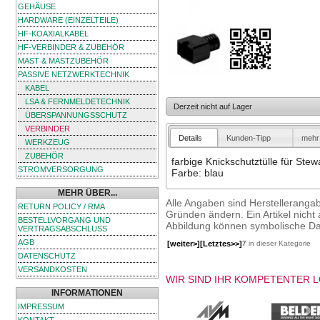
GEHÄUSE
HARDWARE (EINZELTEILE)
HF-KOAXIALKABEL
HF-VERBINDER & ZUBEHÖR
MAST & MASTZUBEHÖR
PASSIVE NETZWERKTECHNIK
KABEL
LSA & FERNMELDETECHNIK
Derzeit nicht auf Lager
ÜBERSPANNUNGSSCHUTZ
VERBINDER
Details
Kunden-Tipp
mehr 
WERKZEUG
ZUBEHÖR
farbige Knickschutztülle für Ste
STROMVERSORGUNG
Farbe: blau
MEHR ÜBER...
Alle Angaben sind Herstelleranga
RETURN POLICY / RMA
Gründen ändern. Ein Artikel nicht a
BESTELLVORGANG UND
Abbildung können symbolische Dar
VERTRAGSABSCHLUSS
AGB
[weiter>]
[Letztes>>]
7
in dieser Kategorie
DATENSCHUTZ
VERSANDKOSTEN
WIR SIND IHR KOMPETENTER 
INFORMATIONEN
IMPRESSUM