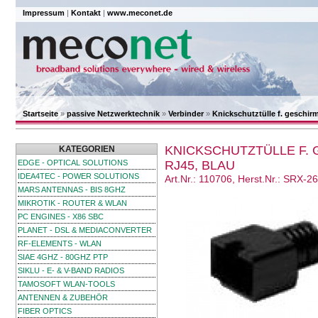
Impressum
|
Kontakt
|
www.meconet.de
Startseite
»
passive Netzwerktechnik
»
Verbinder
»
Knickschutztülle f. geschir
KNICKSCHUTZTÜLLE F.
KATEGORIEN
EDGE - OPTICAL SOLUTIONS
RJ45, BLAU
IDEA4TEC - POWER SOLUTIONS
Art.Nr.: 110706, Herst.Nr.: SRX-
MARS ANTENNAS - BIS 8GHZ
MIKROTIK - ROUTER & WLAN
PC ENGINES - X86 SBC
PLANET - DSL & MEDIACONVERTER
RF-ELEMENTS - WLAN
SIAE 4GHZ - 80GHZ PTP
SIKLU - E- & V-BAND RADIOS
TAMOSOFT WLAN-TOOLS
ANTENNEN & ZUBEHÖR
FIBER OPTICS