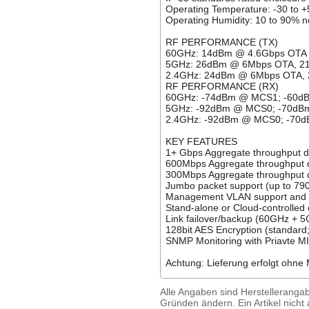
Operating Temperature: -30 to +5
Operating Humidity: 10 to 90% 
RF PERFORMANCE (TX)
60GHz: 14dBm @ 4.6Gbps OTA 
5GHz: 26dBm @ 6Mbps OTA, 2
2.4GHz: 24dBm @ 6Mbps OTA,
RF PERFORMANCE (RX)
60GHz: -74dBm @ MCS1; -60
5GHz: -92dBm @ MCS0; -70d
2.4GHz: -92dBm @ MCS0; -70
KEY FEATURES
1+ Gbps Aggregate throughput d
600Mbps Aggregate throughput d
300Mbps Aggregate throughput d
Jumbo packet support (up to 79
Management VLAN support and 
Stand-alone or Cloud-controlled
Link failover/backup (60GHz + 5
128bit AES Encryption (standar
SNMP Monitoring with Priavte M
Achtung: Lieferung erfolgt ohne 
Alle Angaben sind Herstelleranga
Gründen ändern. Ein Artikel nicht a