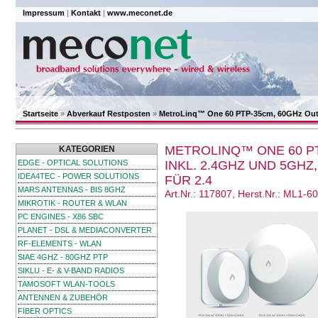
Impressum
|
Kontakt
|
www.meconet.de
Startseite
»
Abverkauf Restposten
»
MetroLinq™ One 60 PTP-35cm, 60GHz Outd
METROLINQ™ ONE 60 P
KATEGORIEN
EDGE - OPTICAL SOLUTIONS
INKL. 2.4GHZ UND 5GHZ
IDEA4TEC - POWER SOLUTIONS
FÜR 2.4
MARS ANTENNAS - BIS 8GHZ
Art.Nr.: 117807, Herst.Nr.: ML1-6
MIKROTIK - ROUTER & WLAN
PC ENGINES - X86 SBC
PLANET - DSL & MEDIACONVERTER
RF-ELEMENTS - WLAN
SIAE 4GHZ - 80GHZ PTP
SIKLU - E- & V-BAND RADIOS
TAMOSOFT WLAN-TOOLS
ANTENNEN & ZUBEHÖR
FIBER OPTICS