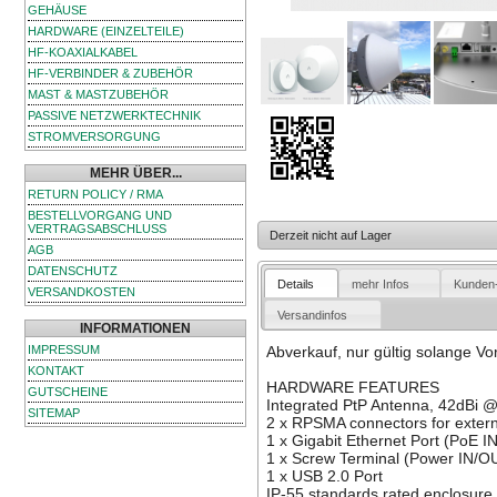
GEHÄUSE
HARDWARE (EINZELTEILE)
HF-KOAXIALKABEL
HF-VERBINDER & ZUBEHÖR
MAST & MASTZUBEHÖR
PASSIVE NETZWERKTECHNIK
STROMVERSORGUNG
MEHR ÜBER...
RETURN POLICY / RMA
BESTELLVORGANG UND
VERTRAGSABSCHLUSS
Derzeit nicht auf Lager
AGB
DATENSCHUTZ
Details
mehr Infos
Kunden
VERSANDKOSTEN
Versandinfos
INFORMATIONEN
IMPRESSUM
Abverkauf, nur gültig solange Vor
KONTAKT
HARDWARE FEATURES
GUTSCHEINE
Integrated PtP Antenna, 42dBi
SITEMAP
2 x RPSMA connectors for exter
1 x Gigabit Ethernet Port (PoE I
1 x Screw Terminal (Power IN/O
1 x USB 2.0 Port
IP-55 standards rated enclosure