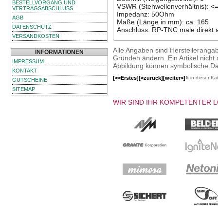
BESTELLVORGANG UND
VSWR (Stehwellenverhältnis): <
VERTRAGSABSCHLUSS
Impedanz: 50Ohm
AGB
Maße (Länge in mm): ca. 165
DATENSCHUTZ
Anschluss: RP-TNC male direkt 
VERSANDKOSTEN
Alle Angaben sind Herstelleranga
INFORMATIONEN
Gründen ändern. Ein Artikel nicht a
IMPRESSUM
Abbildung können symbolische Dar
KONTAKT
[<<Erstes]
[<zurück]
[weiter>]
5
in dieser Ka
GUTSCHEINE
SITEMAP
WIR SIND IHR KOMPETENTER 