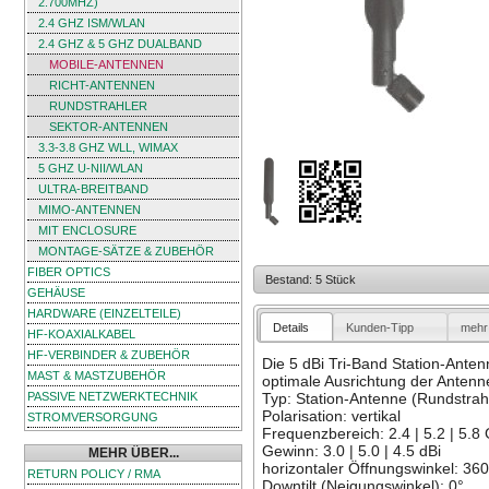
2.700MHZ)
2.4 GHZ ISM/WLAN
2.4 GHZ & 5 GHZ DUALBAND
MOBILE-ANTENNEN
RICHT-ANTENNEN
RUNDSTRAHLER
SEKTOR-ANTENNEN
3.3-3.8 GHZ WLL, WIMAX
5 GHZ U-NII/WLAN
ULTRA-BREITBAND
MIMO-ANTENNEN
MIT ENCLOSURE
MONTAGE-SÄTZE & ZUBEHÖR
FIBER OPTICS
Bestand: 5 Stück
GEHÄUSE
HARDWARE (EINZELTEILE)
Details
Kunden-Tipp
mehr 
HF-KOAXIALKABEL
HF-VERBINDER & ZUBEHÖR
Die 5 dBi Tri-Band Station-Anten
MAST & MASTZUBEHÖR
optimale Ausrichtung der Antenn
PASSIVE NETZWERKTECHNIK
Typ: Station-Antenne (Rundstrah
Polarisation: vertikal
STROMVERSORGUNG
Frequenzbereich: 2.4 | 5.2 | 5.8
Gewinn: 3.0 | 5.0 | 4.5 dBi
MEHR ÜBER...
horizontaler Öffnungswinkel: 360
RETURN POLICY / RMA
Downtilt (Neigungswinkel): 0°