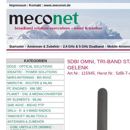
Impressum
|
Kontakt
|
www.meconet.de
Startseite
»
Antennen & Zubehör
»
2.4 GHz & 5 GHz Dualband
»
Mobile-Anten
5DBI OMNI, TRI-BAND S
KATEGORIEN
EDGE - OPTICAL SOLUTIONS
GELENK
IDEA4TEC - POWER SOLUTIONS
Art.Nr.: 115945, Herst.Nr.: 5dBi-T-
MARS ANTENNAS - BIS 8GHZ
MIKROTIK - ROUTER & WLAN
PC ENGINES - X86 SBC
PLANET - DSL & MEDIACONVERTER
RF-ELEMENTS - WLAN
SIAE 4GHZ - 80GHZ PTP
SIKLU - E- & V-BAND RADIOS
TAMOSOFT WLAN-TOOLS
ANTENNEN & ZUBEHÖR
GSM, UMTS & LTE (900MHZ -