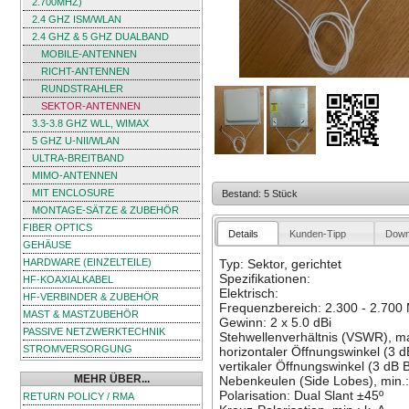
2.700MHZ)
2.4 GHZ ISM/WLAN
2.4 GHZ & 5 GHZ DUALBAND
MOBILE-ANTENNEN
RICHT-ANTENNEN
RUNDSTRAHLER
SEKTOR-ANTENNEN
3.3-3.8 GHZ WLL, WIMAX
5 GHZ U-NII/WLAN
ULTRA-BREITBAND
MIMO-ANTENNEN
MIT ENCLOSURE
Bestand: 5 Stück
MONTAGE-SÄTZE & ZUBEHÖR
FIBER OPTICS
Details
Kunden-Tipp
Down
GEHÄUSE
HARDWARE (EINZELTEILE)
Typ: Sektor, gerichtet
Spezifikationen:
HF-KOAXIALKABEL
Elektrisch:
HF-VERBINDER & ZUBEHÖR
Frequenzbereich: 2.300 - 2.700
MAST & MASTZUBEHÖR
Gewinn: 2 x 5.0 dBi
PASSIVE NETZWERKTECHNIK
Stehwellenverhältnis (VSWR), max
STROMVERSORGUNG
horizontaler Öffnungswinkel (3 
vertikaler Öffnungswinkel (3 dB 
MEHR ÜBER...
Nebenkeulen (Side Lobes), min.: 
Polarisation: Dual Slant ±45º
RETURN POLICY / RMA