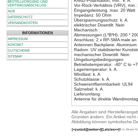
Kreuz-Polarisation, min.: k. A.
BESTELLVORGANG UND
Vor-Rück-Verhältnis (VRV), min.: 
VERTRAGSABSCHLUSS
Eingangsleistung, max: 20 Watt
AGB
Impedanz: 50 Ohm
DATENSCHUTZ
Überspannungsschutz: k. A.
VERSANDKOSTEN
elektrischer Downtilt: Nein
Mechanisch:
INFORMATIONEN
Abmessungen (L*B*H): 200 * 20
IMPRESSUM
Anschluss: 2 x RP-SMA male an k
Antennen Backplane: Aluminium
KONTAKT
Radom: UV stabilisierter Kunststo
GUTSCHEINE
mechanischer Downtilt: Nein
SITEMAP
Umgebungsbedingungen:
Betriebstemperatur: -40° C to +
Lagertemperatur: k. A.
Windlast: k. A.
Schutzklasse: k. A.
Schwerentflammbarkeit: UL94
Salznebel: k. A.
Lieferumfang:
Antenne für direkte Wandmonta
Alle Angaben sind Herstelleranga
Gründen ändern. Ein Artikel nicht a
Abbildung können symbolische Dar
[<zurück]
[weiter>]
[Letztes>>]
6
in dieser K