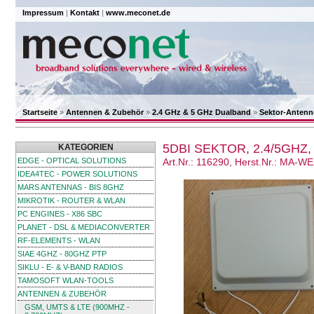
Impressum
|
Kontakt
|
www.meconet.de
Startseite
»
Antennen & Zubehör
»
2.4 GHz & 5 GHz Dualband
»
Sektor-Antenn
5DBI SEKTOR, 2.4/5GHZ,
KATEGORIEN
EDGE - OPTICAL SOLUTIONS
Art.Nr.: 116290, Herst.Nr.: MA-W
IDEA4TEC - POWER SOLUTIONS
MARS ANTENNAS - BIS 8GHZ
MIKROTIK - ROUTER & WLAN
PC ENGINES - X86 SBC
PLANET - DSL & MEDIACONVERTER
RF-ELEMENTS - WLAN
SIAE 4GHZ - 80GHZ PTP
SIKLU - E- & V-BAND RADIOS
TAMOSOFT WLAN-TOOLS
ANTENNEN & ZUBEHÖR
GSM, UMTS & LTE (900MHZ -