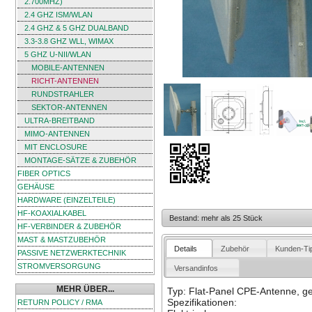
2.700MHZ)
2.4 GHZ ISM/WLAN
2.4 GHZ & 5 GHZ DUALBAND
3.3-3.8 GHZ WLL, WIMAX
5 GHZ U-NII/WLAN
MOBILE-ANTENNEN
RICHT-ANTENNEN
RUNDSTRAHLER
SEKTOR-ANTENNEN
ULTRA-BREITBAND
MIMO-ANTENNEN
MIT ENCLOSURE
MONTAGE-SÄTZE & ZUBEHÖR
FIBER OPTICS
GEHÄUSE
HARDWARE (EINZELTEILE)
HF-KOAXIALKABEL
Bestand: mehr als 25 Stück
HF-VERBINDER & ZUBEHÖR
MAST & MASTZUBEHÖR
Details
Zubehör
Kunden-Ti
PASSIVE NETZWERKTECHNIK
STROMVERSORGUNG
Versandinfos
MEHR ÜBER...
Typ: Flat-Panel CPE-Antenne, ge
Spezifikationen:
RETURN POLICY / RMA