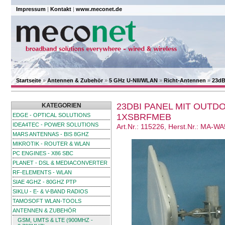
Impressum
|
Kontakt
|
www.meconet.de
Startseite
»
Antennen & Zubehör
»
5 GHz U-NII/WLAN
»
Richt-Antennen
»
23dB
23DBI PANEL MIT OUTDO
KATEGORIEN
EDGE - OPTICAL SOLUTIONS
1XSBRFMEB
IDEA4TEC - POWER SOLUTIONS
Art.Nr.: 115226, Herst.Nr.: MA
MARS ANTENNAS - BIS 8GHZ
MIKROTIK - ROUTER & WLAN
PC ENGINES - X86 SBC
PLANET - DSL & MEDIACONVERTER
RF-ELEMENTS - WLAN
SIAE 4GHZ - 80GHZ PTP
SIKLU - E- & V-BAND RADIOS
TAMOSOFT WLAN-TOOLS
ANTENNEN & ZUBEHÖR
GSM, UMTS & LTE (900MHZ -