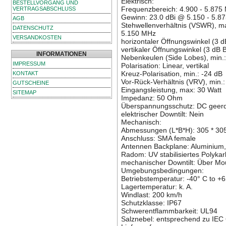
Elektrisch:
BESTELLVORGANG UND
Frequenzbereich: 4.900 - 5.875
VERTRAGSABSCHLUSS
Gewinn: 23.0 dBi @ 5.150 - 5.8
AGB
Stehwellenverhältnis (VSWR), ma
DATENSCHUTZ
5.150 MHz
VERSANDKOSTEN
horizontaler Öffnungswinkel (3 d
vertikaler Öffnungswinkel (3 dB 
INFORMATIONEN
Nebenkeulen (Side Lobes), min.:
IMPRESSUM
Polarisation: Linear, vertikal
Kreuz-Polarisation, min.: -24 dB
KONTAKT
Vor-Rück-Verhältnis (VRV), min.:
GUTSCHEINE
Eingangsleistung, max: 30 Watt
SITEMAP
Impedanz: 50 Ohm
Überspannungsschutz: DC geer
elektrischer Downtilt: Nein
Mechanisch:
Abmessungen (L*B*H): 305 * 305
Anschluss: SMA female
Antennen Backplane: Aluminium,
Radom: UV stabilisiertes Polyka
mechanischer Downtilt: Über Mou
Umgebungsbedingungen:
Betriebstemperatur: -40° C to +
Lagertemperatur: k. A.
Windlast: 200 km/h
Schutzklasse: IP67
Schwerentflammbarkeit: UL94
Salznebel: entsprechend zu IEC