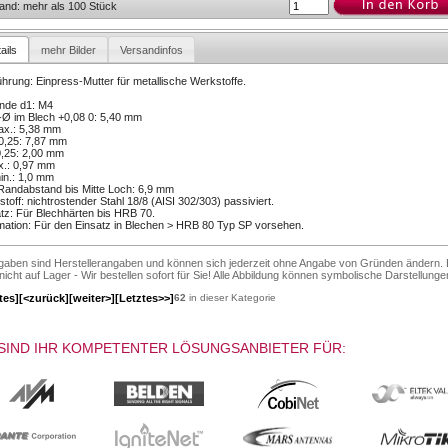
and: mehr als 100 Stück
ails
mehr Bilder
Versandinfos
hrung: Einpress-Mutter für metallische Werkstoffe.
nde d1: M4
Ø im Blech +0,08 0: 5,40 mm
ax.: 5,38 mm
0,25: 7,87 mm
0,25: 2,00 mm
x.: 0,97 mm
in.: 1,0 mm
Randabstand bis Mitte Loch: 6,9 mm
toff: nichtrostender Stahl 18/8 (AISI 302/303) passiviert.
tz: Für Blechhärten bis HRB 70.
mation: Für den Einsatz in Blechen > HRB 80 Typ SP vorsehen.
ngaben sind Herstellerangaben und können sich jederzeit ohne Angabe von Gründen ändern. 
 nicht auf Lager - Wir bestellen sofort für Sie! Alle Abbildung können symbolische Darstellunge
tes]
[<zurück]
[weiter>]
[Letztes>>]
62
in dieser Kategorie
SIND IHR KOMPETENTER LÖSUNGSANBIETER FÜR: