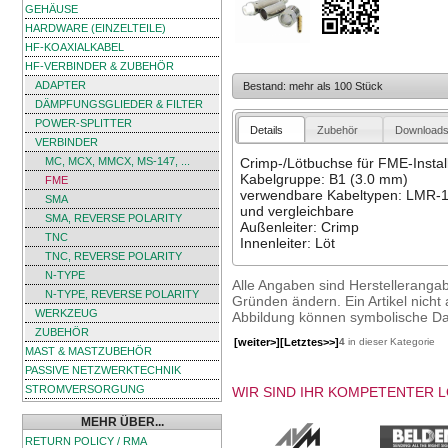
GEHÄUSE
HARDWARE (EINZELTEILE)
HF-KOAXIALKABEL
HF-VERBINDER & ZUBEHÖR
ADAPTER
Bestand: mehr als 100 Stück
DÄMPFUNGSGLIEDER & FILTER
POWER-SPLITTER
Details
Zubehör
Download
VERBINDER
MC, MCX, MMCX, MS-147, ...
Crimp-/Lötbuchse für FME-Instal
Kabelgruppe: B1 (3.0 mm)
FME
verwendbare Kabeltypen: LMR-
SMA
und vergleichbare
SMA, REVERSE POLARITY
Außenleiter: Crimp
TNC
Innenleiter: Löt
TNC, REVERSE POLARITY
N-TYPE
Alle Angaben sind Herstelleranga
N-TYPE, REVERSE POLARITY
Gründen ändern. Ein Artikel nicht a
WERKZEUG
Abbildung können symbolische Dar
ZUBEHÖR
[weiter>]
[Letztes>>]
4
in dieser Kategorie
MAST & MASTZUBEHÖR
PASSIVE NETZWERKTECHNIK
STROMVERSORGUNG
WIR SIND IHR KOMPETENTER 
MEHR ÜBER...
RETURN POLICY / RMA