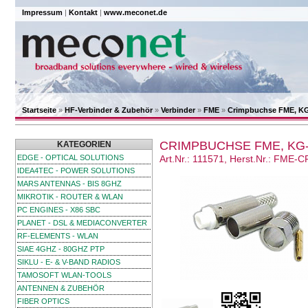
Impressum
|
Kontakt
|
www.meconet.de
Startseite
»
HF-Verbinder & Zubehör
»
Verbinder
»
FME
»
Crimpbuchse FME, KG
CRIMPBUCHSE FME, KG-
KATEGORIEN
EDGE - OPTICAL SOLUTIONS
Art.Nr.: 111571, Herst.Nr.: FME-
IDEA4TEC - POWER SOLUTIONS
MARS ANTENNAS - BIS 8GHZ
MIKROTIK - ROUTER & WLAN
PC ENGINES - X86 SBC
PLANET - DSL & MEDIACONVERTER
RF-ELEMENTS - WLAN
SIAE 4GHZ - 80GHZ PTP
SIKLU - E- & V-BAND RADIOS
TAMOSOFT WLAN-TOOLS
ANTENNEN & ZUBEHÖR
FIBER OPTICS