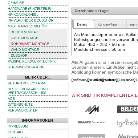
GEHÄUSE
HARDWARE (EINZELTEILE)
Derzeit nicht auf Lager
HF-KOAXIALKABEL
HF-VERBINDER & ZUBEHÖR
Details
Kunden-Tipp
mehr 
MAST & MASTZUBEHÖR
BODEN MONTAGE
Als Mastausleger oder als Balko
DACH MONTAGE
Befestigungsschellen verwendba
ROHR/MAST MONTAGE
Maße: 450 x 250 x 50 mm
Mastdurchmesser: 50 mm
WAND MONTAGE
ZUBEHÖR
PASSIVE NETZWERKTECHNIK
Alle Angaben sind Herstelleranga
Gründen ändern. Ein Artikel nicht a
STROMVERSORGUNG
Abbildung können symbolische Dar
MEHR ÜBER...
[<<Erstes]
[<zurück]
[weiter>]
[Letztes>>]
6
RETURN POLICY / RMA
BESTELLVORGANG UND
VERTRAGSABSCHLUSS
WIR SIND IHR KOMPETENTER 
AGB
DATENSCHUTZ
VERSANDKOSTEN
INFORMATIONEN
IMPRESSUM
KONTAKT