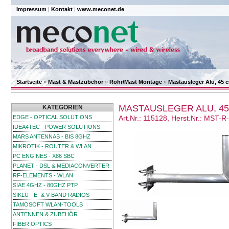
Impressum
|
Kontakt
|
www.meconet.de
Startseite
»
Mast & Mastzubehör
»
Rohr/Mast Montage
»
Mastausleger Alu, 45 
MASTAUSLEGER ALU, 4
KATEGORIEN
EDGE - OPTICAL SOLUTIONS
Art.Nr.: 115128, Herst.Nr.: MST-
IDEA4TEC - POWER SOLUTIONS
MARS ANTENNAS - BIS 8GHZ
MIKROTIK - ROUTER & WLAN
PC ENGINES - X86 SBC
PLANET - DSL & MEDIACONVERTER
RF-ELEMENTS - WLAN
SIAE 4GHZ - 80GHZ PTP
SIKLU - E- & V-BAND RADIOS
TAMOSOFT WLAN-TOOLS
ANTENNEN & ZUBEHÖR
FIBER OPTICS