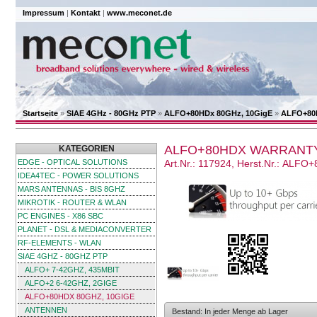
Impressum
|
Kontakt
|
www.meconet.de
Startseite
»
SIAE 4GHz - 80GHz PTP
»
ALFO+80HDx 80GHz, 10GigE
»
ALFO+80H
ALFO+80HDX WARRANTY
KATEGORIEN
EDGE - OPTICAL SOLUTIONS
Art.Nr.: 117924, Herst.Nr.: ALF
IDEA4TEC - POWER SOLUTIONS
MARS ANTENNAS - BIS 8GHZ
MIKROTIK - ROUTER & WLAN
PC ENGINES - X86 SBC
PLANET - DSL & MEDIACONVERTER
RF-ELEMENTS - WLAN
SIAE 4GHZ - 80GHZ PTP
ALFO+ 7-42GHZ, 435MBIT
ALFO+2 6-42GHZ, 2GIGE
ALFO+80HDX 80GHZ, 10GIGE
ANTENNEN
Bestand: In jeder Menge ab Lager