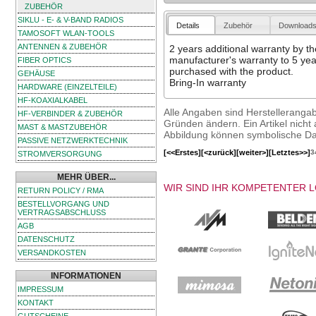
ZUBEHÖR
SIKLU - E- & V-BAND RADIOS
Details
Zubehör
Download
TAMOSOFT WLAN-TOOLS
ANTENNEN & ZUBEHÖR
2 years additional warranty by t
manufacturer's warranty to 5 yea
FIBER OPTICS
purchased with the product.
GEHÄUSE
Bring-In warranty
HARDWARE (EINZELTEILE)
HF-KOAXIALKABEL
Alle Angaben sind Herstelleranga
HF-VERBINDER & ZUBEHÖR
Gründen ändern. Ein Artikel nicht a
MAST & MASTZUBEHÖR
Abbildung können symbolische Dar
PASSIVE NETZWERKTECHNIK
[<<Erstes]
[<zurück]
[weiter>]
[Letztes>>]
3
STROMVERSORGUNG
MEHR ÜBER...
WIR SIND IHR KOMPETENTER 
RETURN POLICY / RMA
BESTELLVORGANG UND
VERTRAGSABSCHLUSS
AGB
DATENSCHUTZ
VERSANDKOSTEN
INFORMATIONEN
IMPRESSUM
KONTAKT