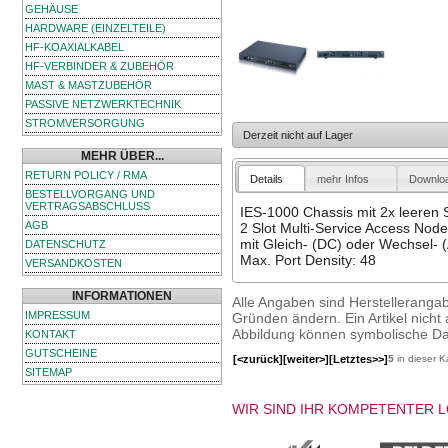
GEHÄUSE
HARDWARE (EINZELTEILE)
HF-KOAXIALKABEL
HF-VERBINDER & ZUBEHÖR
MAST & MASTZUBEHÖR
PASSIVE NETZWERKTECHNIK
STROMVERSORGUNG
Derzeit nicht auf Lager
MEHR ÜBER...
RETURN POLICY / RMA
Details
mehr Infos
Downlo
BESTELLVORGANG UND
VERTRAGSABSCHLUSS
IES-1000 Chassis mit 2x leeren S
AGB
2 Slot Multi-Service Access Nod
mit Gleich- (DC) oder Wechsel-
DATENSCHUTZ
Max. Port Density: 48
VERSANDKOSTEN
INFORMATIONEN
Alle Angaben sind Herstelleranga
IMPRESSUM
Gründen ändern. Ein Artikel nicht a
Abbildung können symbolische Dar
KONTAKT
GUTSCHEINE
[<zurück]
[weiter>]
[Letztes>>]
5
in dieser K
SITEMAP
WIR SIND IHR KOMPETENTER 