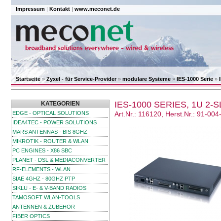
Impressum
|
Kontakt
|
www.meconet.de
Startseite
»
Zyxel - für Service-Provider
»
modulare Systeme
»
IES-1000 Serie
»
IES-1000 SERIES, 1U 2
KATEGORIEN
EDGE - OPTICAL SOLUTIONS
Art.Nr.: 116120, Herst.Nr.: 91-00
IDEA4TEC - POWER SOLUTIONS
MARS ANTENNAS - BIS 8GHZ
MIKROTIK - ROUTER & WLAN
PC ENGINES - X86 SBC
PLANET - DSL & MEDIACONVERTER
RF-ELEMENTS - WLAN
SIAE 4GHZ - 80GHZ PTP
SIKLU - E- & V-BAND RADIOS
TAMOSOFT WLAN-TOOLS
ANTENNEN & ZUBEHÖR
FIBER OPTICS