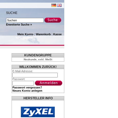
SUCHE
Erweiterte Suche »
Mein Konto
|
Warenkorb
|
Kasse
KUNDENGRUPPE
Neukunde, exkl. MwSt
WILLKOMMEN ZURÜCK!
E-Mail-Adresse:
Passwort:
Passwort vergessen?
Neues Konto anlegen
HERSTELLER INFO