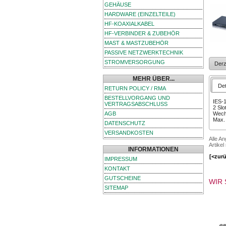
GEHÄUSE
HARDWARE (EINZELTEILE)
HF-KOAXIALKABEL
HF-VERBINDER & ZUBEHÖR
MAST & MASTZUBEHÖR
PASSIVE NETZWERKTECHNIK
STROMVERSORGUNG
Derz
MEHR ÜBER...
Det
RETURN POLICY / RMA
BESTELLVORGANG UND
IES-1
VERTRAGSABSCHLUSS
2 Slo
AGB
Wech
Max. 
DATENSCHUTZ
VERSANDKOSTEN
Alle A
Artikel
INFORMATIONEN
[<zur
IMPRESSUM
KONTAKT
GUTSCHEINE
WIR 
SITEMAP