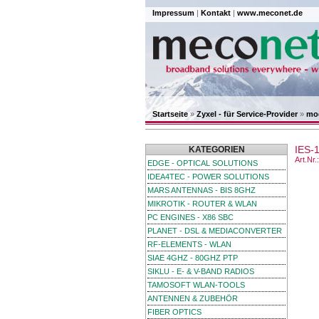
Impressum
|
Kontakt
|
www.meconet.de
Startseite
»
Zyxel - für Service-Provider
»
mo
IES-
KATEGORIEN
Art.Nr
EDGE - OPTICAL SOLUTIONS
IDEA4TEC - POWER SOLUTIONS
MARS ANTENNAS - BIS 8GHZ
MIKROTIK - ROUTER & WLAN
PC ENGINES - X86 SBC
PLANET - DSL & MEDIACONVERTER
RF-ELEMENTS - WLAN
SIAE 4GHZ - 80GHZ PTP
SIKLU - E- & V-BAND RADIOS
TAMOSOFT WLAN-TOOLS
ANTENNEN & ZUBEHÖR
FIBER OPTICS