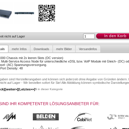
eit nicht auf Lager
ails
mehr Infos
Downloads
mehr Bilder
Versandinfos
000 Chassis mit 2x leeren Slots (DC version)
t Multi-Service Access Node für unterschiedliche xDSL bzw. VoIP Module mit Gleich- (DC) od
sel- (AC) Spannungsversorgung.
Port Density: 48
ngaben sind Herstellerangaben und können sich jederzeit ohne Angabe von Gründen ändern. 
 nicht auf Lager - Wir bestellen sofort für Sie! Alle Abbildung können symbolische Darstellunge
ück]
[weiter>]
[Letztes>>]
5
in dieser Kategorie
SIND IHR KOMPETENTER LÖSUNGSANBIETER FÜR: