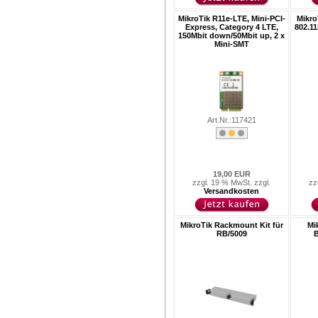
MikroTik R11e-LTE, Mini-PCI-
Mikro
Express, Category 4 LTE,
802.11
150Mbit down/50Mbit up, 2 x
Mini-SMT
Art.Nr.:117421
19,00 EUR
zzgl. 19 % MwSt. zzgl.
zz
Versandkosten
MikroTik Rackmount Kit für
Mi
RB/5009