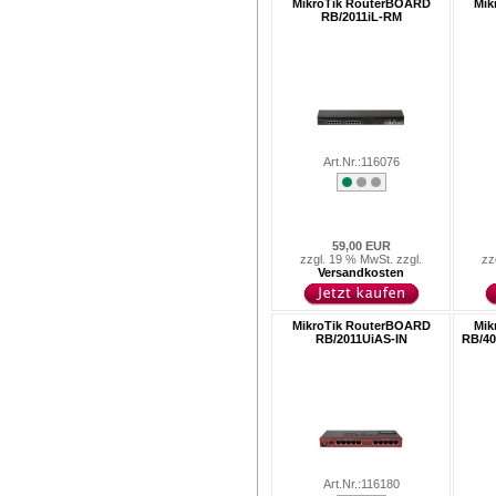
MikroTik RouterBOARD
Mik
RB/2011iL-RM
Art.Nr.:116076
59,00 EUR
zzgl. 19 % MwSt. zzgl.
zz
Versandkosten
MikroTik RouterBOARD
Mik
RB/2011UiAS-IN
RB/4
Art.Nr.:116180