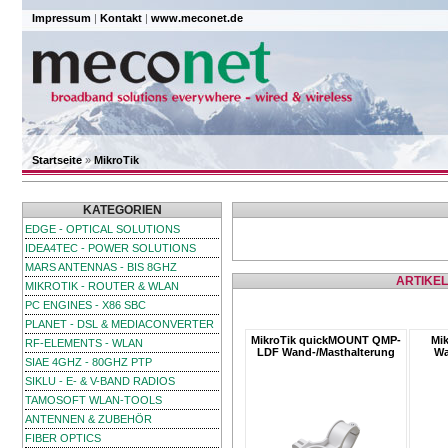
Impressum
|
Kontakt
|
www.meconet.de
Startseite
»
MikroTik
KATEGORIEN
EDGE - OPTICAL SOLUTIONS
IDEA4TEC - POWER SOLUTIONS
MARS ANTENNAS - BIS 8GHZ
ARTIKEL
MIKROTIK - ROUTER & WLAN
PC ENGINES - X86 SBC
PLANET - DSL & MEDIACONVERTER
MikroTik quickMOUNT QMP-
Mi
RF-ELEMENTS - WLAN
LDF Wand-/Masthalterung
Wa
SIAE 4GHZ - 80GHZ PTP
SIKLU - E- & V-BAND RADIOS
TAMOSOFT WLAN-TOOLS
ANTENNEN & ZUBEHÖR
FIBER OPTICS