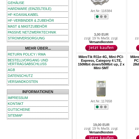
GEHÄUSE
HARDWARE (EINZELTEILE)
Art.Nr.:118384
HF-KOAXIALKABEL
HF-VERBINDER & ZUBEHÖR
MAST & MASTZUBEHÖR
PASSIVE NETZWERKTECHNIK
3,00 EUR
STROMVERSORGUNG
zzgl. 19 % MwSt. zzgl.
zz
Versandkosten
MEHR ÜBER...
RETURN POLICY / RMA
MikroTik R11e-4G, Mini-PCI-
Mikro
BESTELLVORGANG UND
Express, Category 4 LTE,
PCI
VERTRAGSABSCHLUSS
150Mbit down/50Mbit up, 2 x
28d
Mini-SMT
AGB
DATENSCHUTZ
VERSANDKOSTEN
INFORMATIONEN
IMPRESSUM
Art.Nr.:117658
KONTAKT
GUTSCHEINE
SITEMAP
19,00 EUR
zzgl. 19 % MwSt. zzgl.
zz
Versandkosten