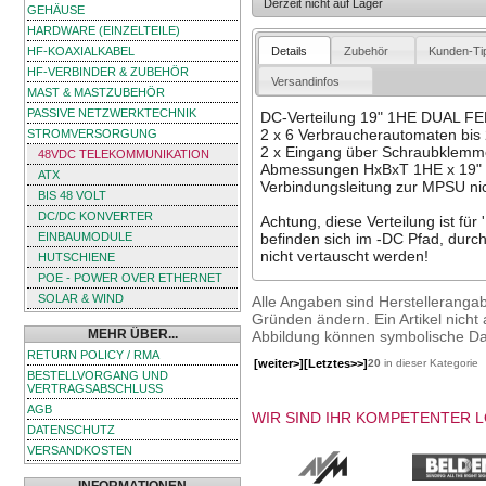
Derzeit nicht auf Lager
GEHÄUSE
HARDWARE (EINZELTEILE)
Details
Zubehör
Kunden-Ti
HF-KOAXIALKABEL
HF-VERBINDER & ZUBEHÖR
Versandinfos
MAST & MASTZUBEHÖR
PASSIVE NETZWERKTECHNIK
DC-Verteilung 19" 1HE DUAL FEE
2 x 6 Verbraucherautomaten bis 
STROMVERSORGUNG
2 x Eingang über Schraubklemm
48VDC TELEKOMMUNIKATION
Abmessungen HxBxT 1HE x 19"
ATX
Verbindungsleitung zur MPSU nic
BIS 48 VOLT
DC/DC KONVERTER
Achtung, diese Verteilung ist für
EINBAUMODULE
befinden sich im -DC Pfad, durch
nicht vertauscht werden!
HUTSCHIENE
POE - POWER OVER ETHERNET
SOLAR & WIND
Alle Angaben sind Herstelleranga
Gründen ändern. Ein Artikel nicht a
MEHR ÜBER...
Abbildung können symbolische Dar
RETURN POLICY / RMA
[weiter>]
[Letztes>>]
20
in dieser Kategorie
BESTELLVORGANG UND
VERTRAGSABSCHLUSS
AGB
WIR SIND IHR KOMPETENTER 
DATENSCHUTZ
VERSANDKOSTEN