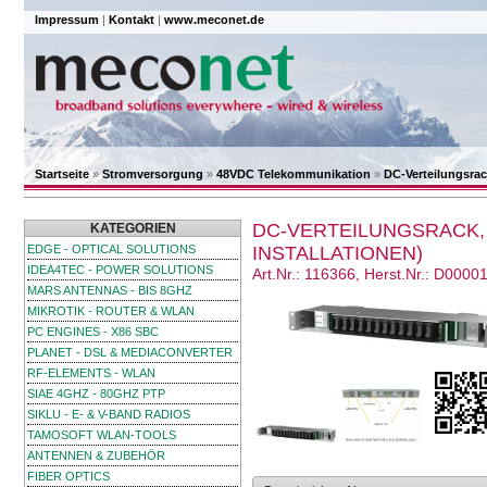
Impressum
|
Kontakt
|
www.meconet.de
Startseite
»
Stromversorgung
»
48VDC Telekommunikation
»
DC-Verteilungsrack
DC-VERTEILUNGSRACK, D
KATEGORIEN
EDGE - OPTICAL SOLUTIONS
INSTALLATIONEN)
IDEA4TEC - POWER SOLUTIONS
Art.Nr.: 116366, Herst.Nr.: D0000
MARS ANTENNAS - BIS 8GHZ
MIKROTIK - ROUTER & WLAN
PC ENGINES - X86 SBC
PLANET - DSL & MEDIACONVERTER
RF-ELEMENTS - WLAN
SIAE 4GHZ - 80GHZ PTP
SIKLU - E- & V-BAND RADIOS
TAMOSOFT WLAN-TOOLS
ANTENNEN & ZUBEHÖR
FIBER OPTICS