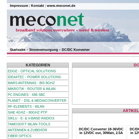
Impressum
|
Kontakt
|
www.meconet.de
Startseite
»
Stromversorgung
»
DC/DC Konverter
KATEGORIEN
DC
EDGE - OPTICAL SOLUTIONS
IDEA4TEC - POWER SOLUTIONS
MARS ANTENNAS - BIS 8GHZ
MIKROTIK - ROUTER & WLAN
PC ENGINES - X86 SBC
PLANET - DSL & MEDIACONVERTER
RF-ELEMENTS - WLAN
ARTIKEL
SIAE 4GHZ - 80GHZ PTP
SIKLU - E- & V-BAND RADIOS
TAMOSOFT WLAN-TOOLS
DC/DC Converter 18-36VDC
DC/DC
ANTENNEN & ZUBEHÖR
in 12VDC out, 30Watt, 2.5A
in 12
FIBER OPTICS