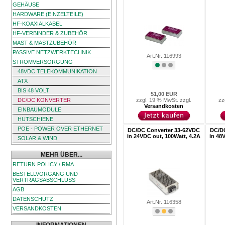
GEHÄUSE
HARDWARE (EINZELTEILE)
HF-KOAXIALKABEL
HF-VERBINDER & ZUBEHÖR
MAST & MASTZUBEHÖR
PASSIVE NETZWERKTECHNIK
Art.Nr.:116993
STROMVERSORGUNG
48VDC TELEKOMMUNIKATION
ATX
BIS 48 VOLT
51,00 EUR
DC/DC KONVERTER
zzgl. 19 % MwSt. zzgl.
zz
Versandkosten
EINBAUMODULE
HUTSCHIENE
POE - POWER OVER ETHERNET
DC/DC Converter 33-62VDC
DC/DC
in 24VDC out, 100Watt, 4.2A
in 48
SOLAR & WIND
MEHR ÜBER...
RETURN POLICY / RMA
BESTELLVORGANG UND
VERTRAGSABSCHLUSS
AGB
DATENSCHUTZ
Art.Nr.:116358
VERSANDKOSTEN