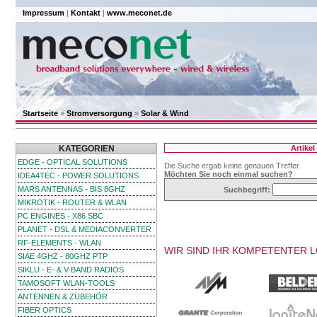
Impressum
|
Kontakt
|
www.meconet.de
Startseite
»
Stromversorgung
»
Solar & Wind
KATEGORIEN
Artike
EDGE - OPTICAL SOLUTIONS
Die Suche ergab keine genauen Treffer.
Möchten Sie noch einmal suchen?
IDEA4TEC - POWER SOLUTIONS
MARS ANTENNAS - BIS 8GHZ
Suchbegriff:
MIKROTIK - ROUTER & WLAN
PC ENGINES - X86 SBC
PLANET - DSL & MEDIACONVERTER
RF-ELEMENTS - WLAN
WIR SIND IHR KOMPETENTER 
SIAE 4GHZ - 80GHZ PTP
SIKLU - E- & V-BAND RADIOS
TAMOSOFT WLAN-TOOLS
ANTENNEN & ZUBEHÖR
FIBER OPTICS