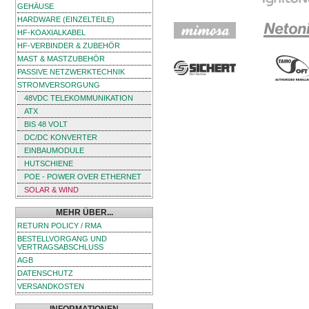
GEHÄUSE
HARDWARE (EINZELTEILE)
HF-KOAXIALKABEL
HF-VERBINDER & ZUBEHÖR
MAST & MASTZUBEHÖR
PASSIVE NETZWERKTECHNIK
STROMVERSORGUNG
48VDC TELEKOMMUNIKATION
ATX
BIS 48 VOLT
DC/DC KONVERTER
EINBAUMODULE
HUTSCHIENE
POE - POWER OVER ETHERNET
SOLAR & WIND
MEHR ÜBER...
RETURN POLICY / RMA
BESTELLVORGANG UND
VERTRAGSABSCHLUSS
AGB
DATENSCHUTZ
VERSANDKOSTEN