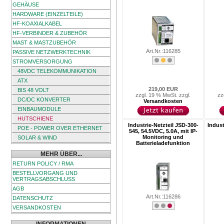
GEHÄUSE
HARDWARE (EINZELTEILE)
HF-KOAXIALKABEL
HF-VERBINDER & ZUBEHÖR
MAST & MASTZUBEHÖR
Art.Nr.:116285
PASSIVE NETZWERKTECHNIK
STROMVERSORGUNG
48VDC TELEKOMMUNIKATION
ATX
219,00 EUR
BIS 48 VOLT
zzgl. 19 % MwSt. zzgl.
zz
DC/DC KONVERTER
Versandkosten
EINBAUMODULE
HUTSCHIENE
Industrie-Netzteil JSD-300-
Indust
POE - POWER OVER ETHERNET
545, 54.5VDC, 5.0A, mit IP-
Monitoring und
SOLAR & WIND
Batterieladefunktion
MEHR ÜBER...
RETURN POLICY / RMA
BESTELLVORGANG UND
VERTRAGSABSCHLUSS
AGB
Art.Nr.:116286
DATENSCHUTZ
VERSANDKOSTEN