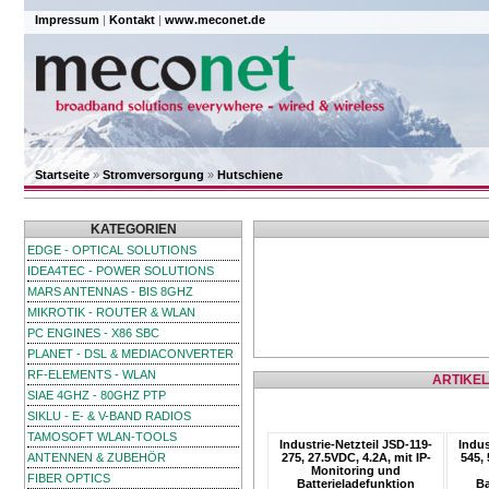
Impressum
|
Kontakt
|
www.meconet.de
Startseite
»
Stromversorgung
»
Hutschiene
KATEGORIEN
EDGE - OPTICAL SOLUTIONS
IDEA4TEC - POWER SOLUTIONS
MARS ANTENNAS - BIS 8GHZ
MIKROTIK - ROUTER & WLAN
PC ENGINES - X86 SBC
PLANET - DSL & MEDIACONVERTER
RF-ELEMENTS - WLAN
ARTIKEL
SIAE 4GHZ - 80GHZ PTP
SIKLU - E- & V-BAND RADIOS
TAMOSOFT WLAN-TOOLS
Industrie-Netzteil JSD-119-
Indus
ANTENNEN & ZUBEHÖR
275, 27.5VDC, 4.2A, mit IP-
545, 
Monitoring und
FIBER OPTICS
Batterieladefunktion
Ba