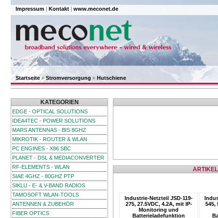
Impressum
|
Kontakt
|
www.meconet.de
Startseite
»
Stromversorgung
»
Hutschiene
KATEGORIEN
EDGE - OPTICAL SOLUTIONS
IDEA4TEC - POWER SOLUTIONS
MARS ANTENNAS - BIS 8GHZ
MIKROTIK - ROUTER & WLAN
PC ENGINES - X86 SBC
PLANET - DSL & MEDIACONVERTER
RF-ELEMENTS - WLAN
ARTIKEL
SIAE 4GHZ - 80GHZ PTP
SIKLU - E- & V-BAND RADIOS
TAMOSOFT WLAN-TOOLS
Industrie-Netzteil JSD-119-
Indus
ANTENNEN & ZUBEHÖR
275, 27.5VDC, 4.2A, mit IP-
545, 
Monitoring und
FIBER OPTICS
Batterieladefunktion
Ba