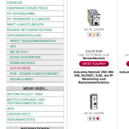
GEHÄUSE
HARDWARE (EINZELTEILE)
HF-KOAXIALKABEL
HF-VERBINDER & ZUBEHÖR
MAST & MASTZUBEHÖR
Art.Nr.:116285
PASSIVE NETZWERKTECHNIK
STROMVERSORGUNG
48VDC TELEKOMMUNIKATION
ATX
219,00 EUR
BIS 48 VOLT
zzgl. 19 % MwSt. zzgl.
zz
DC/DC KONVERTER
Versandkosten
EINBAUMODULE
HUTSCHIENE
Industrie-Netzteil JSD-300-
Indust
POE - POWER OVER ETHERNET
545, 54.5VDC, 5.0A, mit IP-
Monitoring und
SOLAR & WIND
Batterieladefunktion
MEHR ÜBER...
RETURN POLICY / RMA
BESTELLVORGANG UND
VERTRAGSABSCHLUSS
AGB
Art.Nr.:116286
DATENSCHUTZ
VERSANDKOSTEN