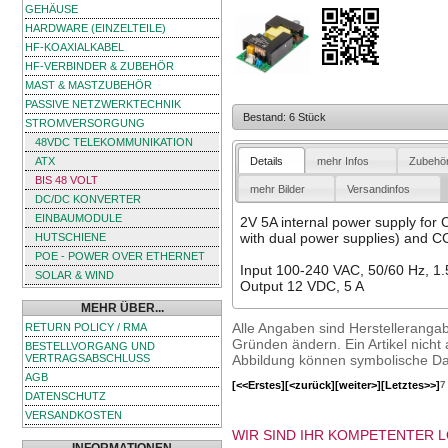
GEHÄUSE
HARDWARE (EINZELTEILE)
HF-KOAXIALKABEL
HF-VERBINDER & ZUBEHÖR
MAST & MASTZUBEHÖR
PASSIVE NETZWERKTECHNIK
Bestand: 6 Stück
STROMVERSORGUNG
48VDC TELEKOMMUNIKATION
Details
mehr Infos
Zubehö
ATX
BIS 48 VOLT
mehr Bilder
Versandinfos
DC/DC KONVERTER
EINBAUMODULE
2V 5A internal power supply for 
with dual power supplies) and 
HUTSCHIENE
POE - POWER OVER ETHERNET
Input 100-240 VAC, 50/60 Hz, 1.
SOLAR & WIND
Output 12 VDC, 5 A
MEHR ÜBER...
Alle Angaben sind Herstelleranga
RETURN POLICY / RMA
Gründen ändern. Ein Artikel nicht a
BESTELLVORGANG UND
Abbildung können symbolische Dar
VERTRAGSABSCHLUSS
AGB
[<<Erstes]
[<zurück]
[weiter>]
[Letztes>>]
7
DATENSCHUTZ
VERSANDKOSTEN
WIR SIND IHR KOMPETENTER 