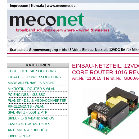
Impressum
|
Kontakt
|
www.meconet.de
Startseite
»
Stromversorgung
»
bis 48 Volt
»
Einbau-Netzteil, 12VDC 5A für Mik
EINBAU-NETZTEIL, 12V
KATEGORIEN
EDGE - OPTICAL SOLUTIONS
CORE ROUTER 1016 REV.
IDEA4TEC - POWER SOLUTIONS
Art.Nr.: 118015, Herst.Nr.: GB60A
MARS ANTENNAS - BIS 8GHZ
MIKROTIK - ROUTER & WLAN
PC ENGINES - X86 SBC
PLANET - DSL & MEDIACONVERTER
RF-ELEMENTS - WLAN
SIAE 4GHZ - 80GHZ PTP
SIKLU - E- & V-BAND RADIOS
TAMOSOFT WLAN-TOOLS
ANTENNEN & ZUBEHÖR
FIBER OPTICS