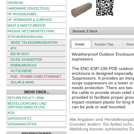
GEHÄUSE
HARDWARE (EINZELTEILE)
HF-KOAXIALKABEL
HF-VERBINDER & ZUBEHÖR
MAST & MASTZUBEHÖR
PASSIVE NETZWERKTECHNIK
Bestand: 9 Stück
STROMVERSORGUNG
48VDC TELEKOMMUNIKATION
Details
Kunden-Tipp
Down
ATX
Weatherproof Outdoor Enclosure
BIS 48 VOLT
supressors
DC/DC KONVERTER
EINBAUMODULE
The ENC-ESP-100-POE outdoor w
HUTSCHIENE
enclosure is designed especially
POE - POWER OVER ETHERNET
Suppressors. It provides an inex
SOLAR & WIND
surge suppressors on a tower or
needs protection. There are two
MEHR ÜBER...
the cable to provide strain relie
provided to facilitate proper gr
RETURN POLICY / RMA
impact resistant plastic for long 
BESTELLVORGANG UND
can be pole or wall mounted.
VERTRAGSABSCHLUSS
AGB
DATENSCHUTZ
Alle Angaben sind Herstelleranga
Gründen ändern. Ein Artikel nicht a
VERSANDKOSTEN
Abbildung können symbolische Dar