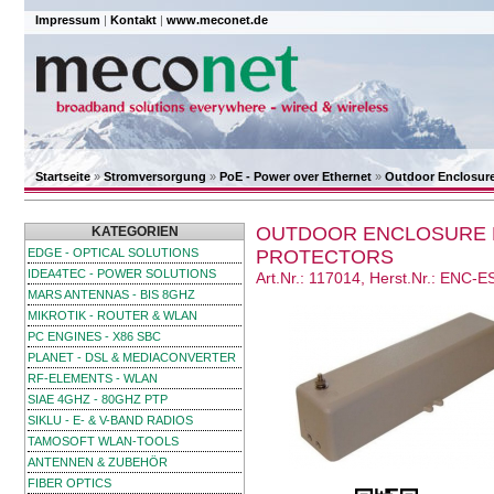
Impressum
|
Kontakt
|
www.meconet.de
Startseite
»
Stromversorgung
»
PoE - Power over Ethernet
»
Outdoor Enclosure
OUTDOOR ENCLOSURE F
KATEGORIEN
EDGE - OPTICAL SOLUTIONS
PROTECTORS
IDEA4TEC - POWER SOLUTIONS
Art.Nr.: 117014, Herst.Nr.: ENC
MARS ANTENNAS - BIS 8GHZ
MIKROTIK - ROUTER & WLAN
PC ENGINES - X86 SBC
PLANET - DSL & MEDIACONVERTER
RF-ELEMENTS - WLAN
SIAE 4GHZ - 80GHZ PTP
SIKLU - E- & V-BAND RADIOS
TAMOSOFT WLAN-TOOLS
ANTENNEN & ZUBEHÖR
FIBER OPTICS