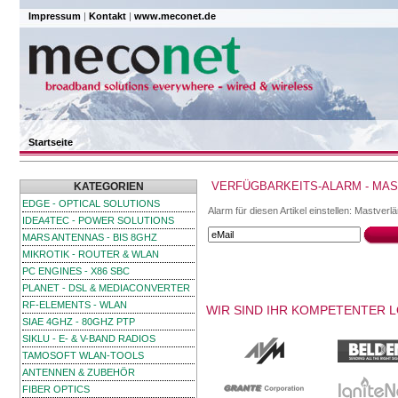
Impressum
|
Kontakt
|
www.meconet.de
Startseite
VERFÜGBARKEITS-ALARM - MAS
KATEGORIEN
EDGE - OPTICAL SOLUTIONS
Alarm für diesen Artikel einstellen: Mastver
IDEA4TEC - POWER SOLUTIONS
MARS ANTENNAS - BIS 8GHZ
MIKROTIK - ROUTER & WLAN
PC ENGINES - X86 SBC
PLANET - DSL & MEDIACONVERTER
RF-ELEMENTS - WLAN
WIR SIND IHR KOMPETENTER 
SIAE 4GHZ - 80GHZ PTP
SIKLU - E- & V-BAND RADIOS
TAMOSOFT WLAN-TOOLS
ANTENNEN & ZUBEHÖR
FIBER OPTICS