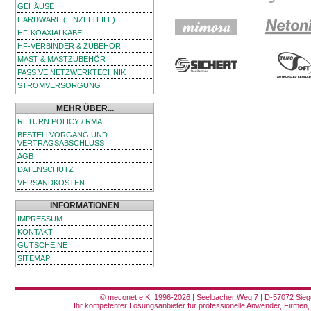
GEHÄUSE
HARDWARE (EINZELTEILE)
HF-KOAXIALKABEL
HF-VERBINDER & ZUBEHÖR
MAST & MASTZUBEHÖR
PASSIVE NETZWERKTECHNIK
STROMVERSORGUNG
MEHR ÜBER...
RETURN POLICY / RMA
BESTELLVORGANG UND
VERTRAGSABSCHLUSS
AGB
DATENSCHUTZ
VERSANDKOSTEN
INFORMATIONEN
IMPRESSUM
KONTAKT
GUTSCHEINE
SITEMAP
© meconet e.K. 1996-2026 | Seelbacher Weg 7 | D-57072 Siege
Ihr kompetenter Lösungsanbieter für professionelle Anwender, Firmen, 