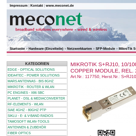
Impressum
|
Kontakt
|
www.meconet.de
Startseite
»
Hardware (Einzelteile)
»
Netzwerkkarten
»
SFP-Module
»
MikroTik S
MIKROTIK S+RJ10, 10/10
KATEGORIEN
EDGE - OPTICAL SOLUTIONS
COPPER MODULE, REL. 
IDEA4TEC - POWER SOLUTIONS
Art.Nr.: 117750, Herst.Nr.: S+RJ10
MARS ANTENNAS - BIS 8GHZ
MIKROTIK - ROUTER & WLAN
PC ENGINES - X86 SBC
PLANET - DSL & MEDIACONVERTER
RF-ELEMENTS - WLAN
SIAE 4GHZ - 80GHZ PTP
SIKLU - E- & V-BAND RADIOS
TAMOSOFT WLAN-TOOLS
ANTENNEN & ZUBEHÖR
FIBER OPTICS