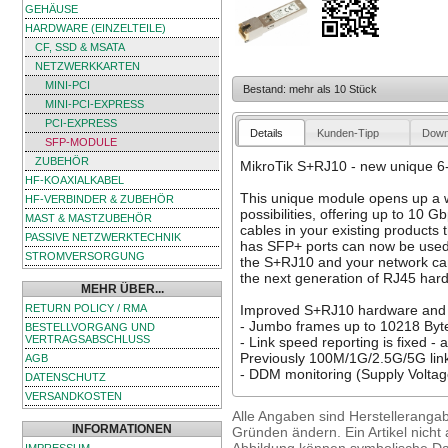
GEHÄUSE
HARDWARE (EINZELTEILE)
CF, SSD & MSATA
NETZWERKKARTEN
MINI-PCI
Bestand: mehr als 10 Stück
MINI-PCI-EXPRESS
PCI-EXPRESS
Details
Kunden-Tipp
Down
SFP-MODULE
ZUBEHÖR
MikroTik S+RJ10 - new unique 
HF-KOAXIALKABEL
This unique module opens up a w
HF-VERBINDER & ZUBEHÖR
possibilities, offering up to 10 G
MAST & MASTZUBEHÖR
cables in your existing products 
PASSIVE NETZWERKTECHNIK
has SFP+ ports can now be used wi
STROMVERSORGUNG
the S+RJ10 and your network can
the next generation of RJ45 har
MEHR ÜBER...
RETURN POLICY / RMA
Improved S+RJ10 hardware and f
- Jumbo frames up to 10218 Byt
BESTELLVORGANG UND
VERTRAGSABSCHLUSS
- Link speed reporting is fixed - a
Previously 100M/1G/2.5G/5G link
AGB
- DDM monitoring (Supply Voltag
DATENSCHUTZ
VERSANDKOSTEN
Alle Angaben sind Herstelleranga
INFORMATIONEN
Gründen ändern. Ein Artikel nicht a
Abbildung können symbolische Dar