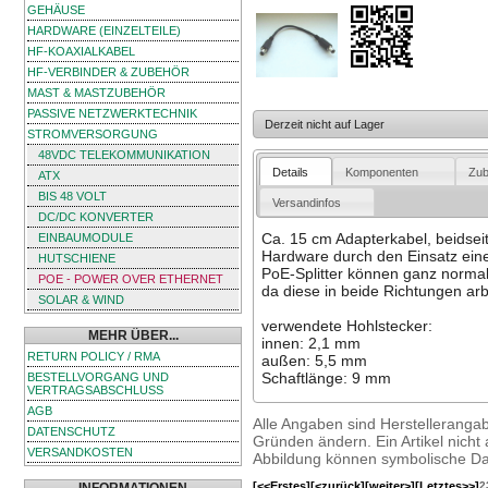
GEHÄUSE
HARDWARE (EINZELTEILE)
HF-KOAXIALKABEL
HF-VERBINDER & ZUBEHÖR
MAST & MASTZUBEHÖR
PASSIVE NETZWERKTECHNIK
Derzeit nicht auf Lager
STROMVERSORGUNG
48VDC TELEKOMMUNIKATION
Details
Komponenten
Zub
ATX
BIS 48 VOLT
Versandinfos
DC/DC KONVERTER
Ca. 15 cm Adapterkabel, beidsei
EINBAUMODULE
Hardware durch den Einsatz eine
HUTSCHIENE
PoE-Splitter können ganz norma
POE - POWER OVER ETHERNET
da diese in beide Richtungen arb
SOLAR & WIND
verwendete Hohlstecker:
MEHR ÜBER...
innen: 2,1 mm
RETURN POLICY / RMA
außen: 5,5 mm
Schaftlänge: 9 mm
BESTELLVORGANG UND
VERTRAGSABSCHLUSS
AGB
Alle Angaben sind Herstelleranga
DATENSCHUTZ
Gründen ändern. Ein Artikel nicht a
VERSANDKOSTEN
Abbildung können symbolische Dar
[<<Erstes]
[<zurück]
[weiter>]
[Letztes>>]
2