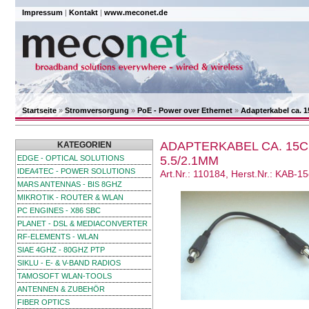
Impressum
|
Kontakt
|
www.meconet.de
Startseite
»
Stromversorgung
»
PoE - Power over Ethernet
»
Adapterkabel ca. 1
ADAPTERKABEL CA. 15C
KATEGORIEN
EDGE - OPTICAL SOLUTIONS
5.5/2.1MM
IDEA4TEC - POWER SOLUTIONS
Art.Nr.: 110184, Herst.Nr.: KAB-1
MARS ANTENNAS - BIS 8GHZ
MIKROTIK - ROUTER & WLAN
PC ENGINES - X86 SBC
PLANET - DSL & MEDIACONVERTER
RF-ELEMENTS - WLAN
SIAE 4GHZ - 80GHZ PTP
SIKLU - E- & V-BAND RADIOS
TAMOSOFT WLAN-TOOLS
ANTENNEN & ZUBEHÖR
FIBER OPTICS