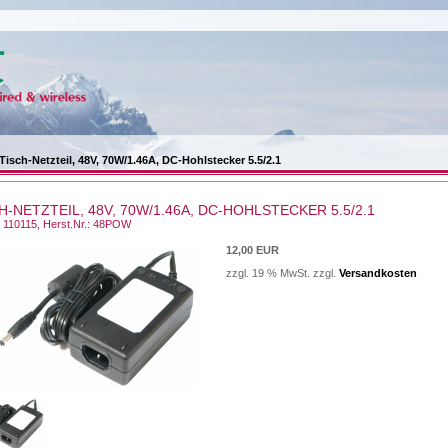
Tisch-Netzteil, 48V, 70W/1.46A, DC-Hohlstecker 5.5/2.1
H-NETZTEIL, 48V, 70W/1.46A, DC-HOHLSTECKER 5.5/2.1
.: 110115, Herst.Nr.: 48POW
12,00 EUR
zzgl. 19 % MwSt. zzgl.
Versandkosten