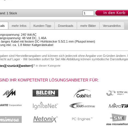
and: 1 Stück
ails
mehr Infos
Kunden-Tipp
Downloads
mehr Bilder
Versandinfos
angsspannung: 240 Volt AC
angsspannung: 48 Volt DC, 1.46A
 langes Kabel mit festem DC-Hohlstecker 5.5/2.1 mm (Pluspol innen)
rung inkl. ca. 1.8 Meter Kaltgerätekabel
ngaben sind Herstellerangaben und können sich jederzeit ohne Angabe von Gründen ändern. 
 nicht auf Lager - Wir bestellen sofort für Sie! Alle Abbildung können symbolische Darstellunge
tes]
[<zurück]
[weiter>]
7
in dieser Kategorie
SIND IHR KOMPETENTER LÖSUNGSANBIETER FÜR: