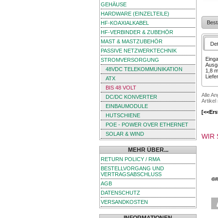
GEHÄUSE
HARDWARE (EINZELTEILE)
Best
HF-KOAXIALKABEL
HF-VERBINDER & ZUBEHÖR
MAST & MASTZUBEHÖR
Det
PASSIVE NETZWERKTECHNIK
Eing
STROMVERSORGUNG
Ausg
48VDC TELEKOMMUNIKATION
1,8 m
Liefe
ATX
BIS 48 VOLT
Alle A
DC/DC KONVERTER
Artikel
EINBAUMODULE
[<<Ers
HUTSCHIENE
POE - POWER OVER ETHERNET
SOLAR & WIND
WIR 
MEHR ÜBER...
RETURN POLICY / RMA
BESTELLVORGANG UND
VERTRAGSABSCHLUSS
AGB
DATENSCHUTZ
VERSANDKOSTEN