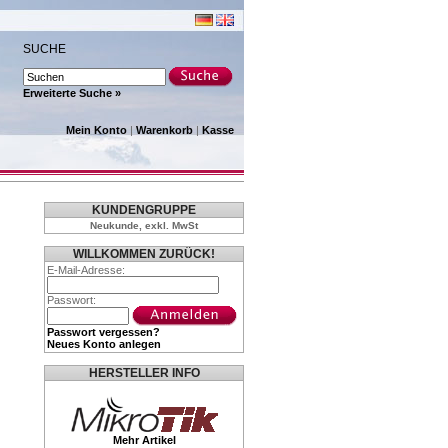
SUCHE
Erweiterte Suche »
Mein Konto
|
Warenkorb
|
Kasse
KUNDENGRUPPE
Neukunde, exkl. MwSt
WILLKOMMEN ZURÜCK!
E-Mail-Adresse:
Passwort:
Passwort vergessen?
Neues Konto anlegen
HERSTELLER INFO
Mehr Artikel