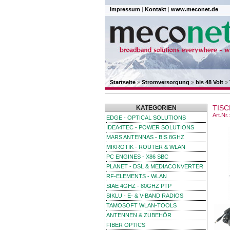
Impressum
|
Kontakt
|
www.meconet.de
Startseite
»
Stromversorgung
»
bis 48 Volt
»
TISC
KATEGORIEN
Art.Nr
EDGE - OPTICAL SOLUTIONS
IDEA4TEC - POWER SOLUTIONS
MARS ANTENNAS - BIS 8GHZ
MIKROTIK - ROUTER & WLAN
PC ENGINES - X86 SBC
PLANET - DSL & MEDIACONVERTER
RF-ELEMENTS - WLAN
SIAE 4GHZ - 80GHZ PTP
SIKLU - E- & V-BAND RADIOS
TAMOSOFT WLAN-TOOLS
ANTENNEN & ZUBEHÖR
FIBER OPTICS