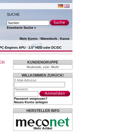
SUCHE
Erweiterte Suche »
Mein Konto
|
Warenkorb
|
Kasse
PC-Engines APU - 2.5" HDD oder DC/DC
ER
KUNDENGRUPPE
Neukunde, exkl. MwSt
WILLKOMMEN ZURÜCK!
E-Mail-Adresse:
Passwort:
Passwort vergessen?
Neues Konto anlegen
HERSTELLER INFO
Mehr Artikel