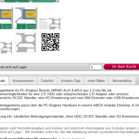
eit nicht auf Lager
ails
Komponenten
Zubehör
Kunden-Tipp
mehr Bilder
Versandinfos
ageebene für PC-Engines Boards (WRAP, ALIX & APU) aus 1.5 mm Alu mit
hmemöglichkeiten für eine 2.5" HDD oder entsprechenden 2.5" Adapter oder unseren
ereichs DC/DC Wandler, eine I/O-Erweiterung und zwei SIM-Extender oder USB-Erweiterun
Montageebene passt über die PC-Engines Hardware in unsere mBOX modular Desktop- & 19-
uselösungen.
rung inkl. sämtlichen Befestigungsmaterials, ohne HDD, DC/DC Wandler oder I/O-Extensions
ngaben sind Herstellerangaben und können sich jederzeit ohne Angabe von Gründen ändern. 
 nicht auf Lager - Wir bestellen sofort für Sie! Alle Abbildung können symbolische Darstellunge
tes]
[<zurück]
[weiter>]
[Letztes>>]
21
in dieser Kategorie