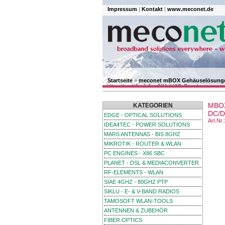
Impressum
|
Kontakt
|
www.meconet.de
Startseite
»
meconet mBOX Gehäuselösung
Wandler, I/O- & 2 x SIM-/USB-Erweiterung
MBOX
KATEGORIEN
DC/D
EDGE - OPTICAL SOLUTIONS
Art.Nr
IDEA4TEC - POWER SOLUTIONS
MARS ANTENNAS - BIS 8GHZ
MIKROTIK - ROUTER & WLAN
PC ENGINES - X86 SBC
PLANET - DSL & MEDIACONVERTER
RF-ELEMENTS - WLAN
SIAE 4GHZ - 80GHZ PTP
SIKLU - E- & V-BAND RADIOS
TAMOSOFT WLAN-TOOLS
ANTENNEN & ZUBEHÖR
FIBER OPTICS