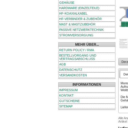
GEHÄUSE
HARDWARE (EINZELTEILE)
HF-KOAXIALKABEL
HF-VERBINDER & ZUBEHÖR
MAST & MASTZUBEHÖR
PASSIVE NETZWERKTECHNIK
STROMVERSORGUNG
MEHR ÜBER...
RETURN POLICY / RMA
BESTELLVORGANG UND
VERTRAGSABSCHLUSS
Derz
AGB
DATENSCHUTZ
Det
VERSANDKOSTEN
Mont
INFORMATIONEN
Aufna
IMPRESSUM
Weitb
KONTAKT
Die 
Gehä
GUTSCHEINE
SITEMAP
Liefe
Alle A
Artikel
[<<Ers