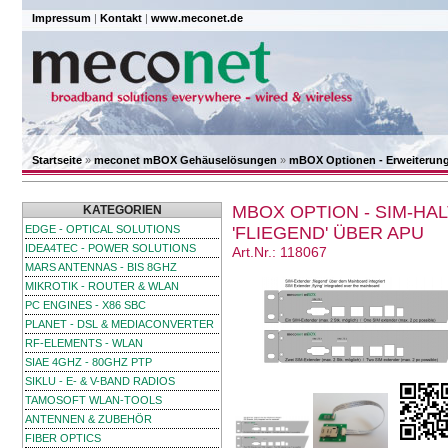
Impressum
|
Kontakt
|
www.meconet.de
Startseite
»
meconet mBOX Gehäuselösungen
»
mBOX Optionen - Erweiterung
MBOX OPTION - SIM-HA
KATEGORIEN
EDGE - OPTICAL SOLUTIONS
'FLIEGEND' ÜBER APU
IDEA4TEC - POWER SOLUTIONS
Art.Nr.: 118067
MARS ANTENNAS - BIS 8GHZ
MIKROTIK - ROUTER & WLAN
PC ENGINES - X86 SBC
PLANET - DSL & MEDIACONVERTER
RF-ELEMENTS - WLAN
SIAE 4GHZ - 80GHZ PTP
SIKLU - E- & V-BAND RADIOS
TAMOSOFT WLAN-TOOLS
ANTENNEN & ZUBEHÖR
FIBER OPTICS