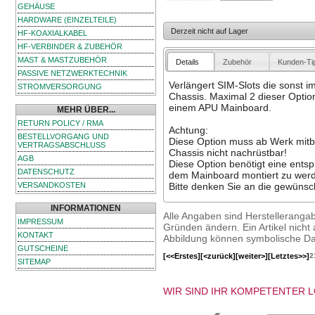
GEHÄUSE
HARDWARE (EINZELTEILE)
Derzeit nicht auf Lager
HF-KOAXIALKABEL
HF-VERBINDER & ZUBEHÖR
MAST & MASTZUBEHÖR
Details
Zubehör
Kunden-Ti
PASSIVE NETZWERKTECHNIK
Verlängert SIM-Slots die sonst i
STROMVERSORGUNG
Chassis. Maximal 2 dieser Opti
einem APU Mainboard.
MEHR ÜBER...
RETURN POLICY / RMA
Achtung:
BESTELLVORGANG UND
Diese Option muss ab Werk mitbe
VERTRAGSABSCHLUSS
Chassis nicht nachrüstbar!
AGB
Diese Option benötigt eine ents
DATENSCHUTZ
dem Mainboard montiert zu wer
VERSANDKOSTEN
Bitte denken Sie an die gewünsc
INFORMATIONEN
Alle Angaben sind Herstelleranga
IMPRESSUM
Gründen ändern. Ein Artikel nicht a
KONTAKT
Abbildung können symbolische Dar
GUTSCHEINE
[<<Erstes]
[<zurück]
[weiter>]
[Letztes>>]
2
SITEMAP
WIR SIND IHR KOMPETENTER 