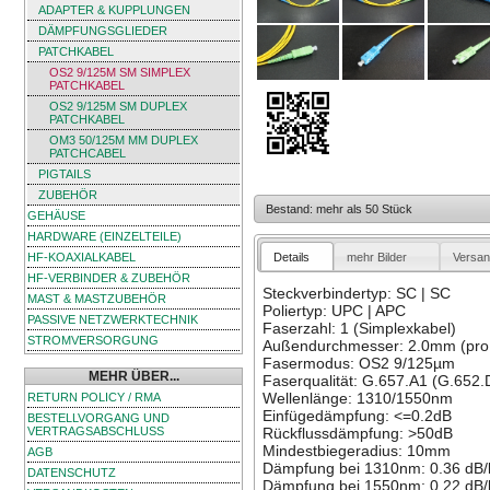
ADAPTER & KUPPLUNGEN
DÄMPFUNGSGLIEDER
PATCHKABEL
OS2 9/125Μ SM SIMPLEX
PATCHKABEL
OS2 9/125Μ SM DUPLEX
PATCHKABEL
OM3 50/125Μ MM DUPLEX
PATCHCABEL
PIGTAILS
ZUBEHÖR
Bestand: mehr als 50 Stück
GEHÄUSE
HARDWARE (EINZELTEILE)
Details
mehr Bilder
Versan
HF-KOAXIALKABEL
HF-VERBINDER & ZUBEHÖR
Steckverbindertyp: SC | SC
MAST & MASTZUBEHÖR
Poliertyp: UPC | APC
PASSIVE NETZWERKTECHNIK
Faserzahl: 1 (Simplexkabel)
STROMVERSORGUNG
Außendurchmesser: 2.0mm (pro
Fasermodus: OS2 9/125µm
MEHR ÜBER...
Faserqualität: G.657.A1 (G.652.
Wellenlänge: 1310/1550nm
RETURN POLICY / RMA
Einfügedämpfung: <=0.2dB
BESTELLVORGANG UND
VERTRAGSABSCHLUSS
Rückflussdämpfung: >50dB
Mindestbiegeradius: 10mm
AGB
Dämpfung bei 1310nm: 0.36 dB
DATENSCHUTZ
Dämpfung bei 1550nm: 0.22 dB