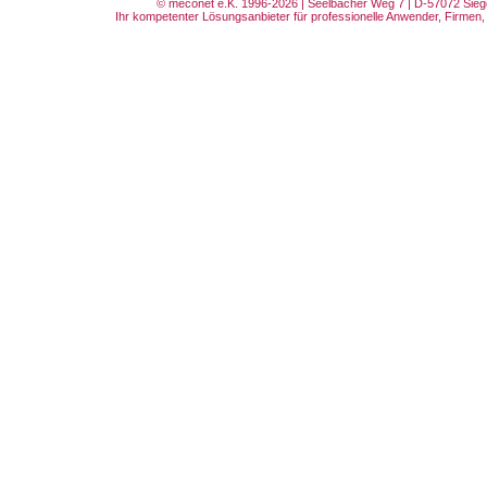
© meconet e.K. 1996-2026 | Seelbacher Weg 7 | D-57072 Siege
Ihr kompetenter Lösungsanbieter für professionelle Anwender, Firmen, 