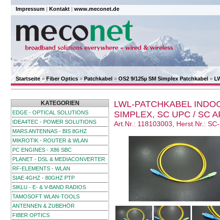
Impressum
|
Kontakt
|
www.meconet.de
Startseite
»
Fiber Optics
»
Patchkabel
»
OS2 9/125µ SM Simplex Patchkabel
»
LW
LWL-PATCHKABEL INDOO
KATEGORIEN
EDGE - OPTICAL SOLUTIONS
SIMPLEX, SC UPC / SC A
IDEA4TEC - POWER SOLUTIONS
Art.Nr.: 118103003, Herst.Nr.: S
MARS ANTENNAS - BIS 8GHZ
MIKROTIK - ROUTER & WLAN
PC ENGINES - X86 SBC
PLANET - DSL & MEDIACONVERTER
RF-ELEMENTS - WLAN
SIAE 4GHZ - 80GHZ PTP
SIKLU - E- & V-BAND RADIOS
TAMOSOFT WLAN-TOOLS
ANTENNEN & ZUBEHÖR
FIBER OPTICS